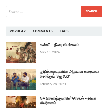
POPULAR
COMMENTS
TAGS
கன்னி – திரை விமர்சனம்
May 15, 2024
குடும்ப உறவுகளின் அழகான கதையை
சொல்லும் ‘ஜெ பேபி’
February 28, 2024
GV பிரகாஷ்குமாரின் ரெபெல் – திரை
விமர்சனம்