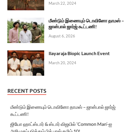
March 22, 2024
மீண்டும் இணையும் டொவினோ தாமஸ் –
ஜான்பால் ஜார்ஜ் கூட்டணி!
August 6, 2026
Ilayaraja Biopic Launch Event
March 20, 2024
RECENT POSTS
மீண்டும் இணையும் டொவினோ தாமஸ் – ஜான்பால் ஜார்ஜ்
கூட்டணி!
ஜியோ ஹாட்ஸ்டார் & ஸ்டார் விஜயில் ‘Common Man’-ஐ
அறிமுகப்படுத்தும் பிக் பாஸ் தமிழ் 10!