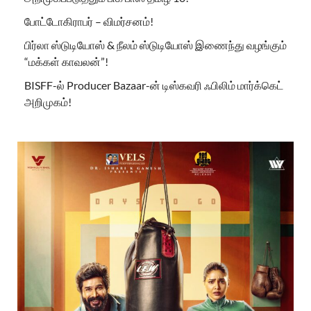
போட்டோகிராபர் – விமர்சனம்!
பிர்லா ஸ்டுடியோஸ் & நீலம் ஸ்டுடியோஸ் இணைந்து வழங்கும்
“மக்கள் காவலன்”!
BISFF-ல் Producer Bazaar-ன் டிஸ்கவரி ஃபிலிம் மார்க்கெட்
அறிமுகம்!