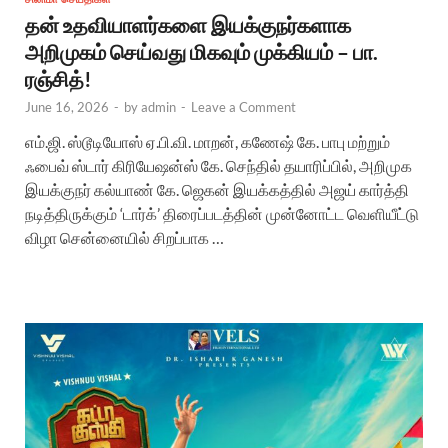
தன் உதவியாளர்களை இயக்குநர்களாக
அறிமுகம் செய்வது மிகவும் முக்கியம் – பா.
ரஞ்சித்!
June 16, 2026
-
by
admin
-
Leave a Comment
எம்.ஜி. ஸ்டூடியோஸ் ஏ.பி.வி. மாறன், கணேஷ் கே. பாபு மற்றும்
ஃபைவ் ஸ்டார் கிரியேஷன்ஸ் கே. செந்தில் தயாரிப்பில், அறிமுக
இயக்குநர் கல்யாண் கே. ஜெகன் இயக்கத்தில் அஜய் கார்த்தி
நடித்திருக்கும் ‘டார்க்’ திரைப்படத்தின் முன்னோட்ட வெளியீட்டு
விழா சென்னையில் சிறப்பாக …