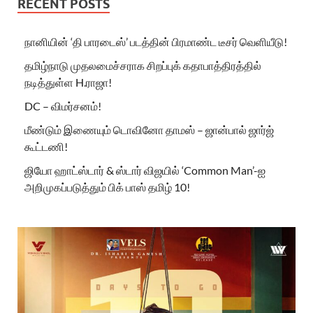
RECENT POSTS
நானியின் ‘தி பாரடைஸ்’ படத்தின் பிரமாண்ட டீசர் வெளியீடு!
தமிழ்நாடு முதலமைச்சராக சிறப்புக் கதாபாத்திரத்தில்
நடித்துள்ள H.ராஜா!
DC – விமர்சனம்!
மீண்டும் இணையும் டொவினோ தாமஸ் – ஜான்பால் ஜார்ஜ்
கூட்டணி!
ஜியோ ஹாட்ஸ்டார் & ஸ்டார் விஜயில் ‘Common Man’-ஐ
அறிமுகப்படுத்தும் பிக் பாஸ் தமிழ் 10!