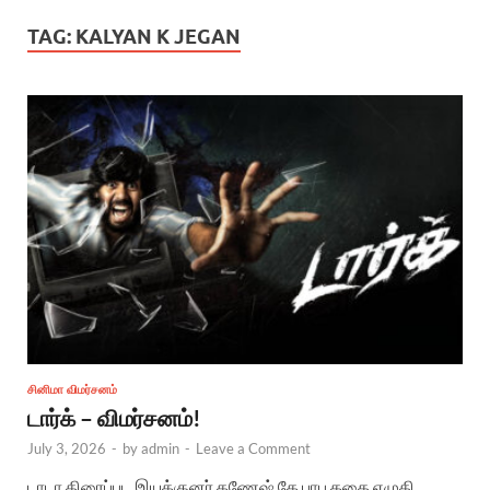
TAG:
KALYAN K JEGAN
சினிமா விமர்சனம்
டார்க் – விமர்சனம்!
July 3, 2026
-
by
admin
-
Leave a Comment
டாடா திரைப்பட இயக்குனர் கணேஷ் கே பாபு கதை எழுதி,