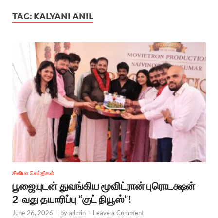
TAG:
KALYANI ANIL
சினிமா செய்திகள்
பூஜையுடன் துவங்கிய மூவிட்ரான் புரொடக்ஷன்
2-வது தயாரிப்பு “குட் நியூஸ்”!
June 26, 2026
-
by
admin
-
Leave a Comment