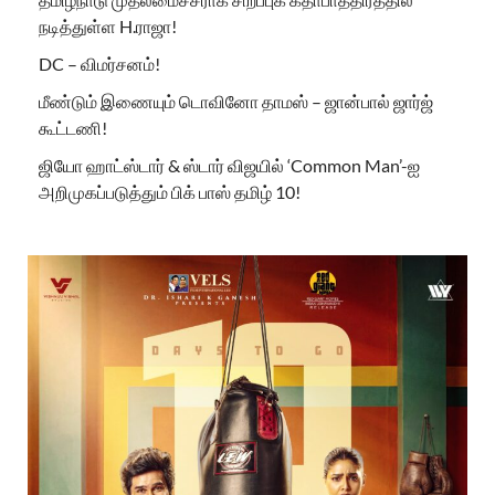
நடித்துள்ள H.ராஜா!
DC – விமர்சனம்!
மீண்டும் இணையும் டொவினோ தாமஸ் – ஜான்பால் ஜார்ஜ்
கூட்டணி!
ஜியோ ஹாட்ஸ்டார் & ஸ்டார் விஜயில் ‘Common Man’-ஐ
அறிமுகப்படுத்தும் பிக் பாஸ் தமிழ் 10!