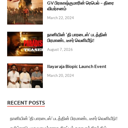
GV பிரகாஷ்குமாரின் ரெபெல் – திரை
விமர்சனம்
March 22, 2024
நானியின் ‘தி பாரடைஸ்’ படத்தின்
பிரமாண்ட டீசர் வெளியீடு!
August 7, 2026
Ilayaraja Biopic Launch Event
March 20, 2024
RECENT POSTS
நானியின் ‘தி பாரடைஸ்’ படத்தின் பிரமாண்ட டீசர் வெளியீடு!
தமிழ்நாடு முதலமைச்சராக சிறப்புக் கதாபாத்திரத்தில்