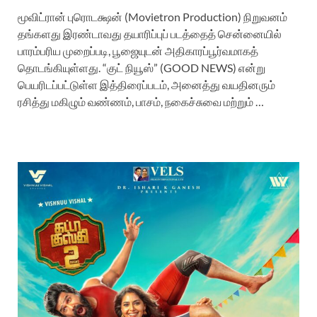
மூவிட்ரான் புரொடக்ஷன் (Movietron Production) நிறுவனம்
தங்களது இரண்டாவது தயாரிப்புப் படத்தைத் சென்னையில்
பாரம்பரிய முறைப்படி, பூஜையுடன் அதிகாரப்பூர்வமாகத்
தொடங்கியுள்ளது. “குட் நியூஸ்” (GOOD NEWS) என்று
பெயரிடப்பட்டுள்ள இத்திரைப்படம், அனைத்து வயதினரும்
ரசித்து மகிழும் வண்ணம், பாசம், நகைச்சுவை மற்றும் …