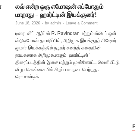
்
லவ் என்ற ஒரு எமோஷன் எப்போதும்
மாறாது – ஹார்ட்டின் இயக்குனர்!
June 18, 2026
-
by
admin
-
Leave a Comment
டிரைடன்ட் ஆர்ட்ஸ் R. Ravindran மற்றும் ஸ்டெப் ஒன்
்
ஸ்டுடியோஸ் தயாரிப்பில், அறிமுக இயக்குநர் கிஷோர்
குமார் இயக்கத்தில் நடிகர் சனந்த் கதையின்
நாயகனாக அறிமுகமாகும் ‘ஹார்ட்டின்’
திரைப்படத்தின் இசை மற்றும் முன்னோட்ட வெளியீட்டு
விழா சென்னையில் சிறப்பாக நடைபெற்றது.
ரொமான்டிக் …