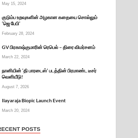
May 15, 2024
குடும்ப உறவுகளின் அழகான கதையை சொல்லும்
‘ஜெ பேபி’
February 28, 2024
GV பிரகாஷ்குமாரின் ரெபெல் – திரை விமர்சனம்
March 22, 2024
நானியின் ‘தி பாரடைஸ்’ படத்தின் பிரமாண்ட டீசர்
வெளியீடு!
August 7, 2026
Ilayaraja Biopic Launch Event
March 20, 2024
RECENT POSTS