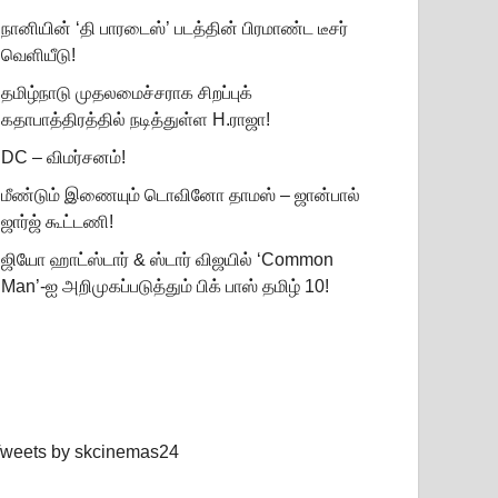
நானியின் ‘தி பாரடைஸ்’ படத்தின் பிரமாண்ட டீசர்
வெளியீடு!
தமிழ்நாடு முதலமைச்சராக சிறப்புக்
கதாபாத்திரத்தில் நடித்துள்ள H.ராஜா!
DC – விமர்சனம்!
மீண்டும் இணையும் டொவினோ தாமஸ் – ஜான்பால்
ஜார்ஜ் கூட்டணி!
ஜியோ ஹாட்ஸ்டார் & ஸ்டார் விஜயில் ‘Common
Man’-ஐ அறிமுகப்படுத்தும் பிக் பாஸ் தமிழ் 10!
weets by skcinemas24