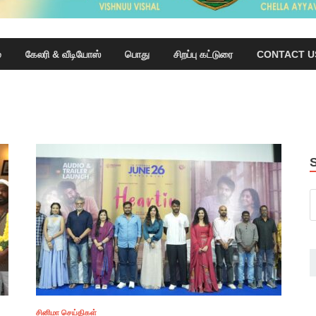
்
கேலரி & வீடியோஸ்
பொது
சிறப்பு கட்டுரை
CONTACT U
சினிமா செய்திகள்