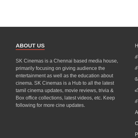
ABOUT US
ச
SK Cinemas is a Chennai based media house,
ச
primarily focusing on giving audience the
entertainment as well as the education about
க
cinema. SK Cinemas is a Hub to all the latest
வ
tamil cinema updates, movie reviews, trivia &
Box office collections, latest videos, etc. Keep
ச
following for more cine updates.
A
P