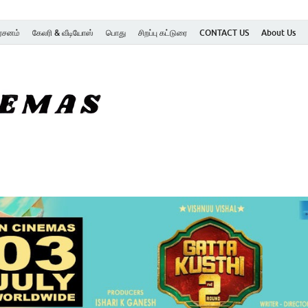
ர்சனம்
கேலரி & வீடியோஸ்
பொது
சிறப்பு கட்டுரை
CONTACT US
About Us
SK Cinemas