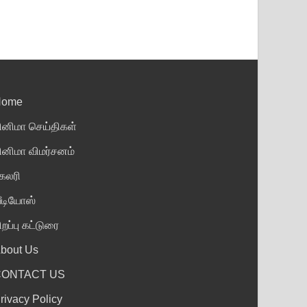
Home
ினிமா செய்திகள்
ினிமா விமர்சனம்
ேலரி
ீடியோஸ்
ிறப்பு கட்டுரை
bout Us
CONTACT US
rivacy Policy