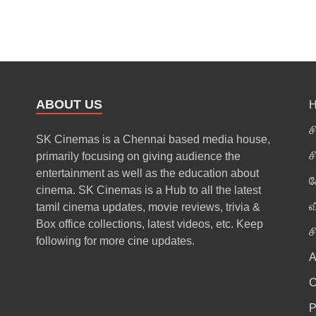
ABOUT US
ச
SK Cinemas is a Chennai based media house,
ச
primarily focusing on giving audience the
entertainment as well as the education about
க
cinema. SK Cinemas is a Hub to all the latest
வ
tamil cinema updates, movie reviews, trivia &
Box office collections, latest videos, etc. Keep
ச
following for more cine updates.
A
P