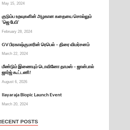
May 15, 2024
குடும்ப உறவுகளின் அழகான கதையை சொல்லும்
‘ஜெ பேபி’
February 28, 2024
GV பிரகாஷ்குமாரின் ரெபெல் – திரை விமர்சனம்
March 22, 2024
மீண்டும் இணையும் டொவினோ தாமஸ் – ஜான்பால்
ஜார்ஜ் கூட்டணி!
August 6, 2026
Ilayaraja Biopic Launch Event
March 20, 2024
RECENT POSTS