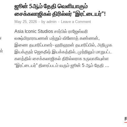
ஜூன் 5ஆம் தேதி வெளியாகும்
சைக்கலாஜிகல் திரில்லர் “இரட்டையர்”!
May 25, 2026
-
by
admin
-
Leave a Comment
Asia Iconic Studios சார்பில் ராஜேஸ்வரி
ு
லக்ஷ்மிநாராயணன் மற்றும் வினோத் கண்ணன்,
இணை தயாரிப்பாளர்- ஹரிஹரன் தயாரிப்பில், அறிமுக
ன்
இயக்குநர் ஜெகதீஷ் இயக்கத்தில், முற்றிலும் மாறுபட்ட
களத்தில் சைக்கலாஜிகல் திரில்லராக உருவாகியுள்ள
“இரட்டையர்” திரைப்படம் வரும் ஜூன் 5 ஆம் தேதி …