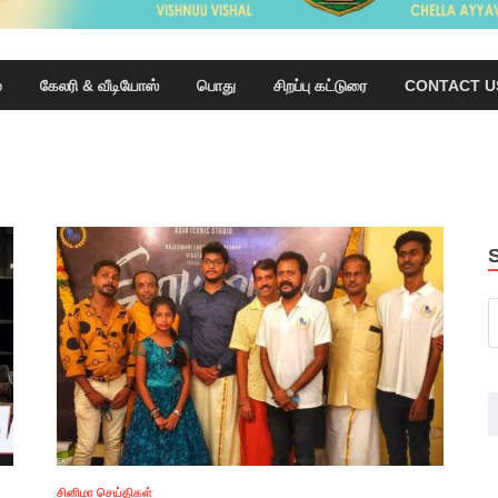
்
கேலரி & வீடியோஸ்
பொது
சிறப்பு கட்டுரை
CONTACT U
சினிமா செய்திகள்