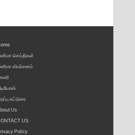
Home
ினிமா செய்திகள்
ினிமா விமர்சனம்
ேலரி
ீடியோஸ்
ிறப்பு கட்டுரை
bout Us
CONTACT US
rivacy Policy