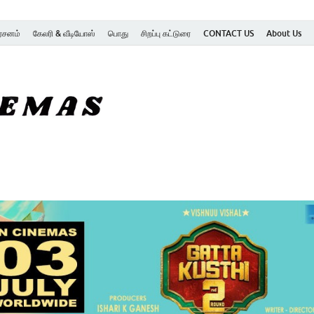
ர்சனம்
கேலரி & வீடியோஸ்
பொது
சிறப்பு கட்டுரை
CONTACT US
About Us
SK Cinemas