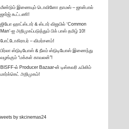
மீண்டும் இணையும் டொவினோ தாமஸ் – ஜான்பால்
ஜார்ஜ் கூட்டணி!
ஜியோ ஹாட்ஸ்டார் & ஸ்டார் விஜயில் ‘Common
Man’-ஐ அறிமுகப்படுத்தும் பிக் பாஸ் தமிழ் 10!
போட்டோகிராபர் – விமர்சனம்!
பிர்லா ஸ்டுடியோஸ் & நீலம் ஸ்டுடியோஸ் இணைந்து
வழங்கும் “மக்கள் காவலன்”!
BISFF-ல் Producer Bazaar-ன் டிஸ்கவரி ஃபிலிம்
மார்க்கெட் அறிமுகம்!
weets by skcinemas24