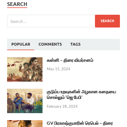
SEARCH
POPULAR
COMMENTS
TAGS
கன்னி – திரை விமர்சனம்
May 15, 2024
குடும்ப உறவுகளின் அழகான கதையை
சொல்லும் ‘ஜெ பேபி’
February 28, 2024
GV பிரகாஷ்குமாரின் ரெபெல் – திரை