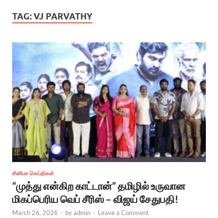
TAG:
VJ PARVATHY
சினிமா செய்திகள்
“முத்து என்கிற காட்டான்” தமிழில் உருவான
மிகப்பெரிய வெப் சீரிஸ் – விஜய் சேதுபதி!
March 26, 2026
-
by
admin
-
Leave a Comment