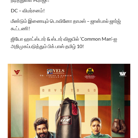
DC – விமர்சனம்!
மீண்டும் இணையும் டொவினோ தாமஸ் – ஜான்பால் ஜார்ஜ்
கூட்டணி!
ஜியோ ஹாட்ஸ்டார் & ஸ்டார் விஜயில் ‘Common Man’-ஐ
அறிமுகப்படுத்தும் பிக் பாஸ் தமிழ் 10!