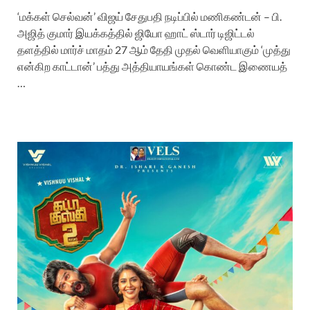
‘மக்கள் செல்வன்’ விஜய் சேதுபதி நடிப்பில் மணிகண்டன் – பி.
அஜித் குமார் இயக்கத்தில் ஜியோ ஹாட் ஸ்டார் டிஜிட்டல்
தளத்தில் மார்ச் மாதம் 27 ஆம் தேதி முதல் வெளியாகும் ‘முத்து
என்கிற காட்டான்’ பத்து அத்தியாயங்கள் கொண்ட இணையத்
…