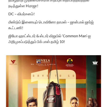
நடித்துள்ள H.ராஜா!
DC – விமர்சனம்!
மீண்டும் இணையும் டொவினோ தாமஸ் – ஜான்பால் ஜார்ஜ்
கூட்டணி!
ஜியோ ஹாட்ஸ்டார் & ஸ்டார் விஜயில் ‘Common Man’-ஐ
அறிமுகப்படுத்தும் பிக் பாஸ் தமிழ் 10!