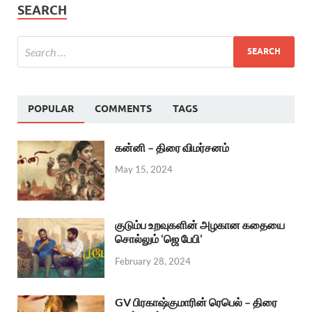
SEARCH
POPULAR
COMMENTS
TAGS
கன்னி – திரை விமர்சனம்
May 15, 2024
குடும்ப உறவுகளின் அழகான கதையை
சொல்லும் ‘ஜெ பேபி’
February 28, 2024
GV பிரகாஷ்குமாரின் ரெபெல் – திரை