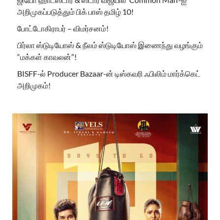
அறிமுகப்படுத்தும் பிக் பாஸ் தமிழ் 10!
போட்டோகிராபர் – விமர்சனம்!
பிர்லா ஸ்டுடியோஸ் & நீலம் ஸ்டுடியோஸ் இணைந்து வழங்கும்
“மக்கள் காவலன்”!
BISFF-ல் Producer Bazaar-ன் டிஸ்கவரி ஃபிலிம் மார்க்கெட்
அறிமுகம்!