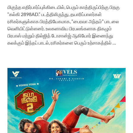
மிகுந்த எதிர்பார்ப்புக்கிடையில், பெரும் காத்திருப்பிற்கு பிறகு
“கல்கி 2898AD.” படத்திலிருந்து, தயாரிப்பாளர்கள்
ரசிகர்களுக்காக பிரத்தியேகமாக, “பைரவா அந்தம்” பாடலை
வெளியிட்டுள்ளனர். உலகளாவிய பிரபலங்களாக திகழும்
பிரபாஸ் மற்றும் தில்ஜித் டோசான்ஜ் ஆகியோர் இணைந்து
கலக்கும் இந்தப் பாடல், ரசிகர்களை பெரும் உற்சாகத்தில் …