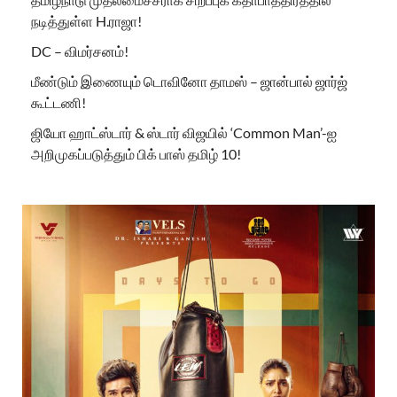
நடித்துள்ள H.ராஜா!
DC – விமர்சனம்!
மீண்டும் இணையும் டொவினோ தாமஸ் – ஜான்பால் ஜார்ஜ்
கூட்டணி!
ஜியோ ஹாட்ஸ்டார் & ஸ்டார் விஜயில் ‘Common Man’-ஐ
அறிமுகப்படுத்தும் பிக் பாஸ் தமிழ் 10!