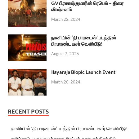
GV பிரகாஷ்குமாரின் ரெபெல் – திரை
விமர்சனம்
March 22, 2024
நானியின் ‘தி பாரடைஸ்’ படத்தின்
பிரமாண்ட டீசர் வெளியீடு!
August 7, 2026
Ilayaraja Biopic Launch Event
March 20, 2024
RECENT POSTS
நானியின் ‘தி பாரடைஸ்’ படத்தின் பிரமாண்ட டீசர் வெளியீடு!
தமிழ்நாடு முதலமைச்சராக சிறப்புக் கதாபாத்திரத்தில்