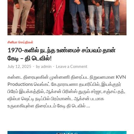
சினிமா செய்திகள்
1970-களில் நடந்த உண்மைச் சம்பவம் தான்
கேடி – தி டெவில்!
July 12, 2025
-
by
admin
-
Leave a Comment
கன்னட திரையுலகின் முன்னணி திரைப்பட நிறுவனமான KVN
Productions வெங்கட் கே.நாராயணா தயாரிப்பில், இயக்குநர்
பிரேம் இயக்கத்தில், ஆக்சன் பிரின்ஸ் துருவ் சர்ஜா, சஞ்சய் தத்,
ஷில்பா ஷெட்டி நடிப்பில் பிரம்மாண்ட ஆக்சன் படமாக
உருவாகியுள்ள திரைப்படம் கேடி தி டெவில் …