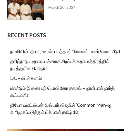
March 20, 2024
RECENT POSTS
நானியின் ‘தி பாரடைஸ்’ படத்தின் பிரமாண்ட டீசர் வெளியீடு!
தமிழ்நாடு முதலமைச்சராக சிறப்புக் கதாபாத்திரத்தில்
நடித்துள்ள H.ராஜா!
DC – விமர்சனம்!
மீண்டும் இணையும் டொவினோ தாமஸ் – ஜான்பால் ஜார்ஜ்
கூட்டணி!
ஜியோ ஹாட்ஸ்டார் & ஸ்டார் விஜயில் ‘Common Man’-ஐ
அறிமுகப்படுத்தும் பிக் பாஸ் தமிழ் 10!