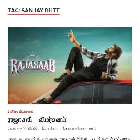
TAG:
SANJAY DUTT
சினிமா விமர்சனம்
ராஜா சாப் – விமர்சனம்!
January 9, 2026
-
by
admin
-
Leave a Comment
பாகுபலி துவங்கி வரிசையாக பான் இந்திய படங்களில் மட்டுமே