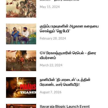
May 15, 2024
குடும்ப உறவுகளின் அழகான கதையை
சொல்லும் ‘ஜெ பேபி’
February 28, 2024
GV பிரகாஷ்குமாரின் ரெபெல் – திரை
விமர்சனம்
March 22, 2024
நானியின் ‘தி பாரடைஸ்’ படத்தின்
பிரமாண்ட டீசர் வெளியீடு!
August 7, 2026
Ilayaraja Biopic Launch Event