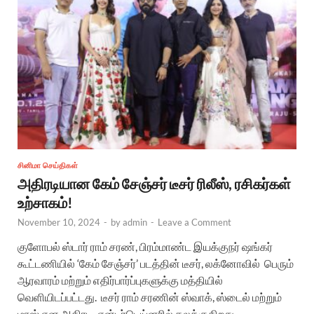
சினிமா செய்திகள்
அதிரடியான கேம் சேஞ்சர் டீசர் ரிலீஸ், ரசிகர்கள்
உற்சாகம்!
November 10, 2024
-
by
admin
-
Leave a Comment
குளோபல் ஸ்டார் ராம் சரண், பிரம்மாண்ட இயக்குநர் ஷங்கர்
கூட்டணியில் ‘கேம் சேஞ்சர்’ படத்தின் டீசர், லக்னோவில் பெரும்
ஆரவாரம் மற்றும் எதிர்பார்ப்புகளுக்கு மத்தியில்
வெளியிடப்பட்டது. டீசர் ராம் சரணின் ஸ்வாக், ஸ்டைல் மற்றும்
மாஸ் என அதிரடி என்டர்டெய்னரில் கலக்குகிறது. …