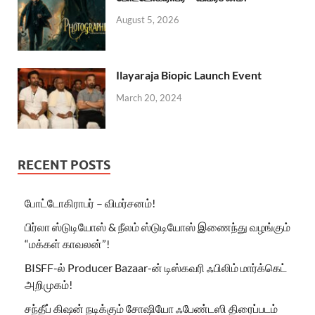
August 5, 2026
Ilayaraja Biopic Launch Event
March 20, 2024
RECENT POSTS
போட்டோகிராபர் – விமர்சனம்!
பிர்லா ஸ்டுடியோஸ் & நீலம் ஸ்டுடியோஸ் இணைந்து வழங்கும்
“மக்கள் காவலன்”!
BISFF-ல் Producer Bazaar-ன் டிஸ்கவரி ஃபிலிம் மார்க்கெட்
அறிமுகம்!
சந்தீப் கிஷன் நடிக்கும் சோஷியோ ஃபேண்டஸி திரைப்படம்