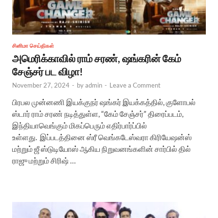
சினிமா செய்திகள்
அமெரிக்காவில் ராம் சரண், ஷங்கரின் கேம்
சேஞ்சர் பட விழா!
November 27, 2024
-
by
admin
-
Leave a Comment
பிரபல முன்னணி இயக்குநர் ஷங்கர் இயக்கத்தில், குளோபல்
ஸ்டார் ராம் சரண் நடித்துள்ள, “கேம் சேஞ்சர்” திரைப்படம்,
இந்தியாவெங்கும் மிகப்பெரும் எதிர்பார்ப்பில்
உள்ளது. இப்படத்தினை ஸ்ரீ வெங்கடேஸ்வரா கிரியேஷன்ஸ்
மற்றும் ஜீ ஸ்டுடியோஸ் ஆகிய நிறுவனங்களின் சார்பில் தில்
ராஜு மற்றும் சிரிஷ் …