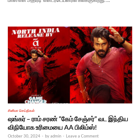
சினிமா செய்திகள்
ஷங்கர் – ராம் சரண் “கேம் சேஞ்சர்” வட இந்திய
விநியோக உரிமையை AA பிலிம்ஸ்!
October 30, 2024
-
by
admin
-
Leave a Comment