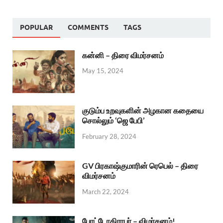
POPULAR
COMMENTS
TAGS
கன்னி – திரை விமர்சனம்
May 15, 2024
குடும்ப உறவுகளின் அழகான கதையை
சொல்லும் ‘ஜெ பேபி’
February 28, 2024
GV பிரகாஷ்குமாரின் ரெபெல் – திரை
விமர்சனம்
March 22, 2024
போட்டோகிராபர் – விமர்சனம்!