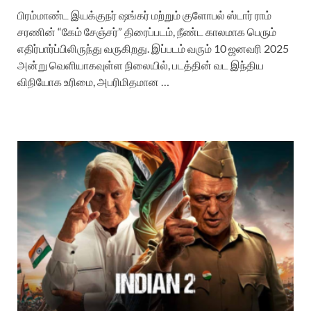
பிரம்மாண்ட இயக்குநர் ஷங்கர் மற்றும் குளோபல் ஸ்டார் ராம்
சரணின் “கேம் சேஞ்சர்” திரைப்படம், நீண்ட காலமாக பெரும்
எதிர்பார்ப்பிலிருந்து வருகிறது. இப்படம் வரும் 10 ஜனவரி 2025
அன்று வெளியாகவுள்ள நிலையில், படத்தின் வட இந்திய
விநியோக உரிமை, அபரிமிதமான …