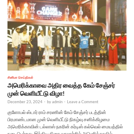
சினிமா செய்திகள்
அமெரிக்காவை அதிர வைத்த கேம் சேஞ்சர்
முன் வெளியீட்டு விழா!
December 23, 2024
-
by
admin
-
Leave a Comment
குளோபல் ஸ்டார் ராம் சரணின் கேம் சேஞ்சர் படத்தின்
பிரமாண்டமான முன் வெளியீட்டு நிகழ்வு சனிக்கிழமை
அமெரிக்காவின் டல்லாஸ் நகரின் கர்டிஸ் கல்வெல் மையத்தில்
நடைபெற்றது. இந்திய திரை வரலாற்றில் அமெரிக்காவில்