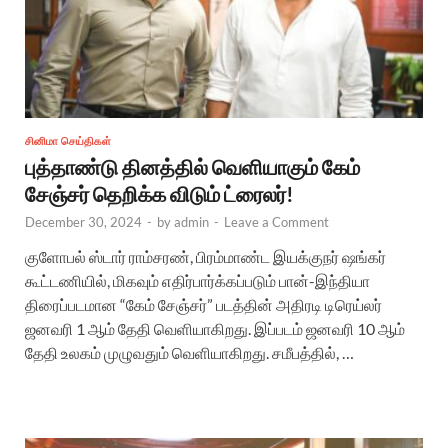
சினிமா செய்திகள்
புத்தாண்டு தினத்தில் வெளியாகும் கேம்
சேஞ்சர் தெறிக்க விடும் ட்ரைலர்!
December 30, 2024
-
by
admin
-
Leave a Comment
குளோபல் ஸ்டார் ராம்சரண், பிரம்மாண்ட இயக்குநர் ஷங்கர்
கூட்டணியில், மிகவும் எதிர்பார்க்கப்படும் பான்-இந்தியா
திரைப்படமான “கேம் சேஞ்சர்” படத்தின் அதிரடி டிரெய்லர்
ஜனவரி 1 ஆம் தேதி வெளியாகிறது. இப்படம் ஜனவரி 10 ஆம்
தேதி உலகம் முழுவதும் வெளியாகிறது. சமீபத்தில், …