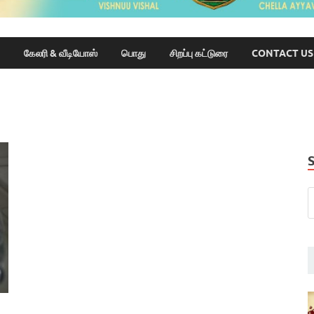
கேலரி & வீடியோஸ்
பொது
சிறப்பு கட்டுரை
CONTACT US