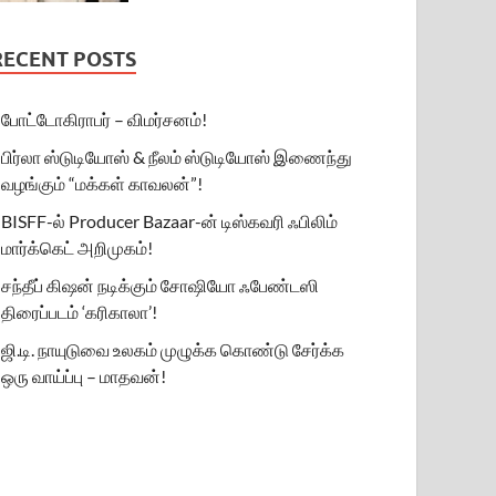
RECENT POSTS
போட்டோகிராபர் – விமர்சனம்!
பிர்லா ஸ்டுடியோஸ் & நீலம் ஸ்டுடியோஸ் இணைந்து
வழங்கும் “மக்கள் காவலன்”!
BISFF-ல் Producer Bazaar-ன் டிஸ்கவரி ஃபிலிம்
மார்க்கெட் அறிமுகம்!
சந்தீப் கிஷன் நடிக்கும் சோஷியோ ஃபேண்டஸி
திரைப்படம் ‘கரிகாலா’!
ஜி.டி. நாயுடுவை உலகம் முழுக்க கொண்டு சேர்க்க
ஒரு வாய்ப்பு – மாதவன்!