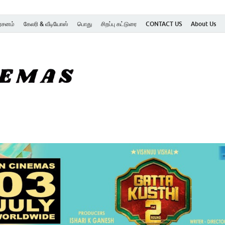
ர்சனம்
கேலரி & வீடியோஸ்
பொது
சிறப்பு கட்டுரை
CONTACT US
About Us
SK Cinemas