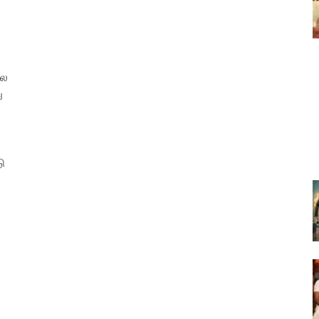
பல
ு
ு