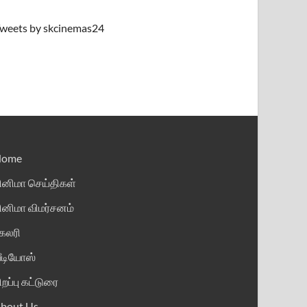
weets by skcinemas24
Home
ினிமா செய்திகள்
ினிமா விமர்சனம்
ேலரி
ீடியோஸ்
ிறப்பு கட்டுரை
bout Us