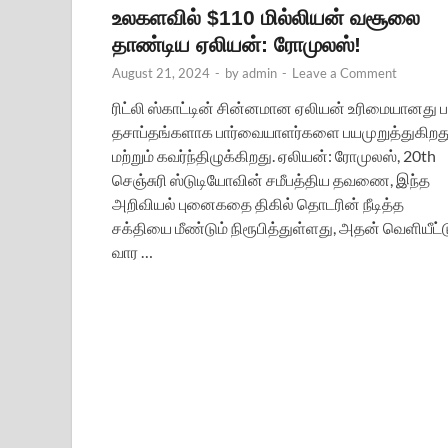
உலகளவில் $110 மில்லியன் வசூலை
தாண்டிய ஏலியன்: ரோமுலஸ்!
August 21, 2024
-
by
admin
-
Leave a Comment
ரிட்லி ஸ்காட்டின் சின்னமான ஏலியன் உரிமையானது 
தசாப்தங்களாக பார்வையாளர்களை பயமுறுத்துகிறத
மற்றும் கவர்ந்திழுக்கிறது. ஏலியன்: ரோமுலஸ், 20th
செஞ்சுரி ஸ்டுடியோவின் சமீபத்திய தவணை, இந்த
அறிவியல் புனைகதை திகில் தொடரின் நீடித்த
சக்தியை மீண்டும் நிரூபித்துள்ளது, அதன் வெளியீட்ட
வார …