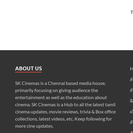
T
ABOUT US
ச
SK Cinemas is a Chennai based media house,
ச
primarily focusing on giving audience the
entertainment as well as the education about
க
cinema. SK Cinemas is a Hub to all the latest tamil
வ
cinema updates, movie reviews, trivia & Box office
collections, latest videos, etc. Keep following for
ச
more cine updates.
A