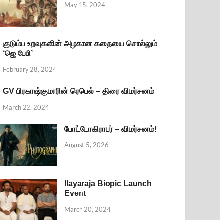
May 15, 2024
குடும்ப உறவுகளின் அழகான கதையை சொல்லும்
‘ஜெ பேபி’
February 28, 2024
GV பிரகாஷ்குமாரின் ரெபெல் – திரை விமர்சனம்
March 22, 2024
போட்டோகிராபர் – விமர்சனம்!
August 5, 2026
Ilayaraja Biopic Launch
Event
March 20, 2024