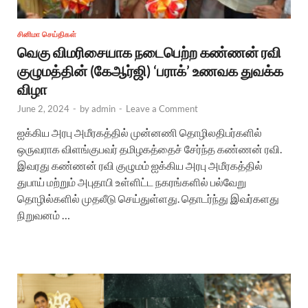
சினிமா செய்திகள்
வெகு விமரிசையாக நடைபெற்ற கண்ணன் ரவி
குழுமத்தின் (கேஆர்ஜி) ‘பராக்’ உணவக துவக்க
விழா
June 2, 2024
-
by
admin
-
Leave a Comment
ஐக்கிய அரபு அமீரகத்தில் முன்னணி தொழிலதிபர்களில்
ஒருவராக விளங்குபவர் தமிழகத்தைச் சேர்ந்த கண்ணன் ரவி.
இவரது கண்ணன் ரவி குழுமம் ஐக்கிய அரபு அமீரகத்தில்
துபாய் மற்றும் அபுதாபி உள்ளிட்ட நகரங்களில் பல்வேறு
தொழில்களில் முதலீடு செய்துள்ளது. தொடர்ந்து இவர்களது
நிறுவனம் …