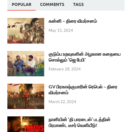
POPULAR
COMMENTS
TAGS
கன்னி – திரை விமர்சனம்
May 15, 2024
குடும்ப உறவுகளின் அழகான கதையை
சொல்லும் ‘ஜெ பேபி’
February 28, 2024
GV பிரகாஷ்குமாரின் ரெபெல் – திரை
விமர்சனம்
March 22, 2024
நானியின் ‘தி பாரடைஸ்’ படத்தின்
பிரமாண்ட டீசர் வெளியீடு!