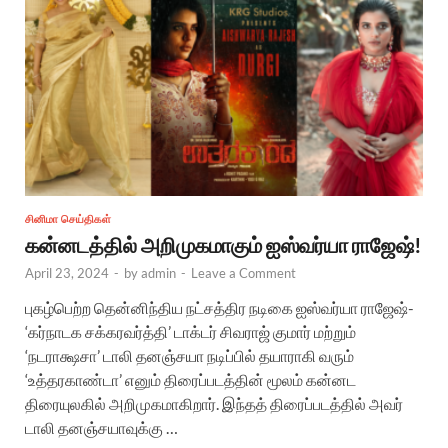
சினிமா செய்திகள்
கன்னடத்தில் அறிமுகமாகும் ஐஸ்வர்யா ராஜேஷ்!
April 23, 2024
-
by
admin
-
Leave a Comment
புகழ்பெற்ற தென்னிந்திய நட்சத்திர நடிகை ஐஸ்வர்யா ராஜேஷ்-
‘கர்நாடக சக்கரவர்த்தி’ டாக்டர் சிவராஜ் குமார் மற்றும்
‘நடராக்ஷசா’ டாலி தனஞ்சயா நடிப்பில் தயாராகி வரும்
‘உத்தரகாண்டா’ எனும் திரைப்படத்தின் மூலம் கன்னட
திரையுலகில் அறிமுகமாகிறார். இந்தத் திரைப்படத்தில் அவர்
டாலி தனஞ்சயாவுக்கு …