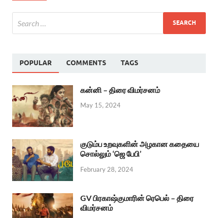
POPULAR
COMMENTS
TAGS
கன்னி – திரை விமர்சனம்
May 15, 2024
குடும்ப உறவுகளின் அழகான கதையை
சொல்லும் ‘ஜெ பேபி’
February 28, 2024
GV பிரகாஷ்குமாரின் ரெபெல் – திரை
விமர்சனம்