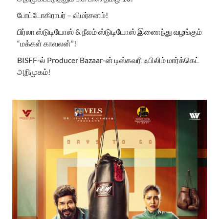
போட்டோகிராபர் – விமர்சனம்!
பிர்லா ஸ்டுடியோஸ் & நீலம் ஸ்டுடியோஸ் இணைந்து வழங்கும்
“மக்கள் காவலன்”!
BISFF-ல் Producer Bazaar-ன் டிஸ்கவரி ஃபிலிம் மார்க்கெட்
அறிமுகம்!