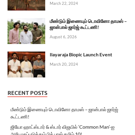
March 22, 2024
மீண்டும் இணையும் டொவினோ தாமஸ் –
ஜான்பால் ஜார்ஜ் கூட்டணி!
August 6, 2026
Ilayaraja Biopic Launch Event
March 20, 2024
RECENT POSTS
மீண்டும் இணையும் டொவினோ தாமஸ் – ஜான்பால் ஜார்ஜ்
கூட்டணி!
ஜியோ ஹாட்ஸ்டார் & ஸ்டார் விஜயில் ‘Common Man’-ஐ
அறிமுகப்படுத்தும் பிக் பாஸ் தமிழ் 10!