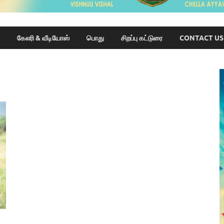
கேலரி & வீடியோஸ்
பொது
சிறப்பு கட்டுரை
CONTACT US