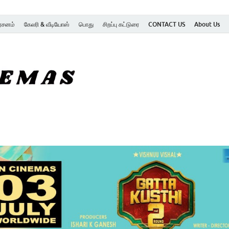
ர்சனம்
கேலரி & வீடியோஸ்
பொது
சிறப்பு கட்டுரை
CONTACT US
About Us
SK Cinemas