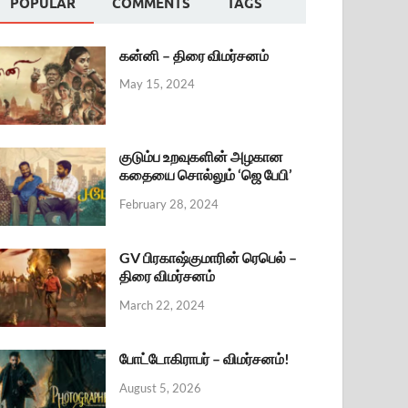
POPULAR
COMMENTS
TAGS
கன்னி – திரை விமர்சனம்
May 15, 2024
குடும்ப உறவுகளின் அழகான
கதையை சொல்லும் ‘ஜெ பேபி’
February 28, 2024
GV பிரகாஷ்குமாரின் ரெபெல் –
திரை விமர்சனம்
March 22, 2024
போட்டோகிராபர் – விமர்சனம்!
August 5, 2026