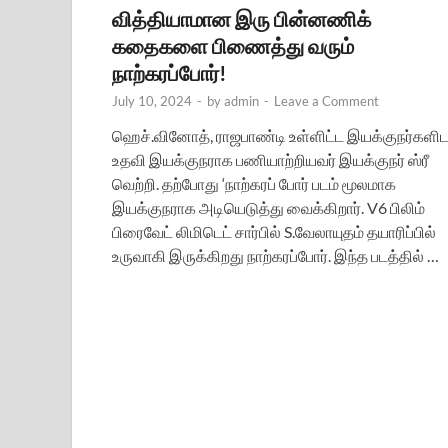
வித்தியாமான இரு பின்னணிக்
கதைகளை பிணைத்து வரும்
நாற்கரப்போர்!
July 10, 2024
-
by
admin
-
Leave a Comment
ஹெச்.வினோத், ராஜபாண்டி உள்ளிட்ட இயக்குநர்களிட
உதவி இயக்குநராக பணியாற்றியவர் இயக்குநர் ஸ்ரீ
வெற்றி. தற்போது ‘நாற்கரப் போர் படம் மூலமாக
இயக்குநராக அடியெடுத்து வைக்கிறார். V6 பிலிம்
பிரைவேட் லிமிடெட் சார்பில் S.வேலாயுதம் தயாரிப்பில்
உருவாகி இருக்கிறது நாற்கரப்போர். இந்த படத்தில் …