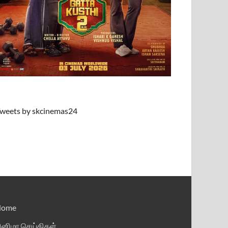
weets by skcinemas24
Home
ினிமா செய்திகள்