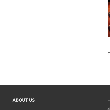
T
ABOUT US
ச