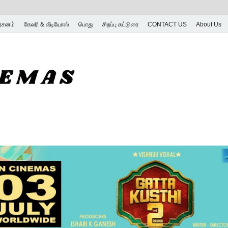
ர்சனம்
கேலரி & வீடியோஸ்
பொது
சிறப்பு கட்டுரை
CONTACT US
About Us
SK Cinemas