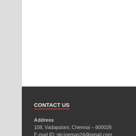
CONTACT US
Address
108, Vadapalani, Chennai – 600026
E-mail ID: skcinemas24@gmail.com