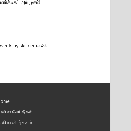
மார்க்கெட் அறிமுகம்!
weets by skcinemas24
Home
ினிமா செய்திகள்
ினிமா விமர்சனம்