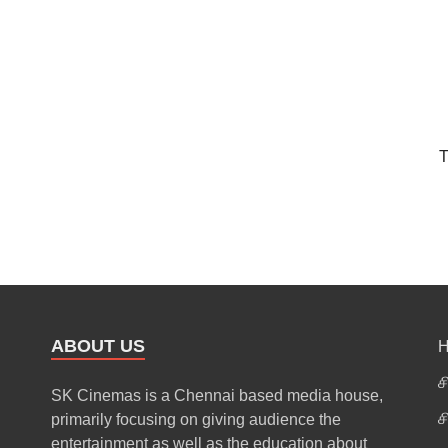
T
ABOUT US
ச
SK Cinemas is a Chennai based media house,
ச
primarily focusing on giving audience the
entertainment as well as the education about