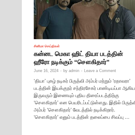
சினிமா செய்திகள்
கன்னட மெகா ஹிட் தியா படத்தின்
ஹீரோ நடிக்கும் “சௌகிதார்”
June 16, 2024
-
by
admin
-
Leave a Comment
‘தியா’ புகழ் நடிகர் பிருத்வி அம்பர் மற்றும் ‘ரதாவரா’
படத்தின் இயக்குநர் சந்திரசேகர் பாண்டியப்பா ஆகிய
இருவரும் இணையும் புதிய திரைப்படத்திற்கு
‘சௌகிதார்’ என பெயரிடப்பட்டுள்ளது. இதில் பிருத்வ
அம்பர் ‘சௌகிதார்’ வேடத்தில் நடிக்கிறார்.
‘சௌகிதார்’ எனும் படத்தின் தலைப்பை சிவப்பு …