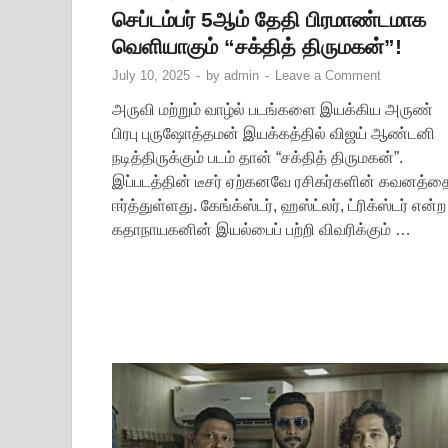
செப்டம்பர் 5ஆம் தேதி பிரமாண்டமாக
வெளியாகும் “சக்தித் திருமகன்”!
July 10, 2025
-
by
admin
-
Leave a Comment
அருவி மற்றும் வாழ்ல் படங்களை இயக்கிய அருண்
பிரபு புருஷோத்தமன் இயக்கத்தில் விஜய் ஆண்டனி
நடித்திருக்கும் படம் தான் “சக்தித் திருமகன்”.
இப்படத்தின் டீசர் ஏற்கனவே ரசிகர்களின் கவனத்த
ஈர்த்துள்ளது. கேங்க்ஸ்டர், ஹஸ்ட்லர், ட்ரிக்ஸ்டர் என்ற
கதாநாயகனின் இயல்பைப் பற்றி விவரிக்கும் …