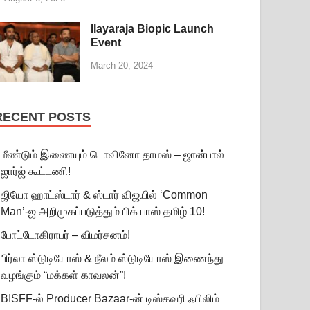
Ilayaraja Biopic Launch
Event
March 20, 2024
RECENT POSTS
மீண்டும் இணையும் டொவினோ தாமஸ் – ஜான்பால்
ஜார்ஜ் கூட்டணி!
ஜியோ ஹாட்ஸ்டார் & ஸ்டார் விஜயில் ‘Common
Man’-ஐ அறிமுகப்படுத்தும் பிக் பாஸ் தமிழ் 10!
போட்டோகிராபர் – விமர்சனம்!
பிர்லா ஸ்டுடியோஸ் & நீலம் ஸ்டுடியோஸ் இணைந்து
வழங்கும் “மக்கள் காவலன்”!
BISFF-ல் Producer Bazaar-ன் டிஸ்கவரி ஃபிலிம்