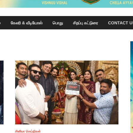
்
கேலரி & வீடியோஸ்
பொது
சிறப்பு கட்டுரை
CONTACT U
சினிமா செய்திகள்