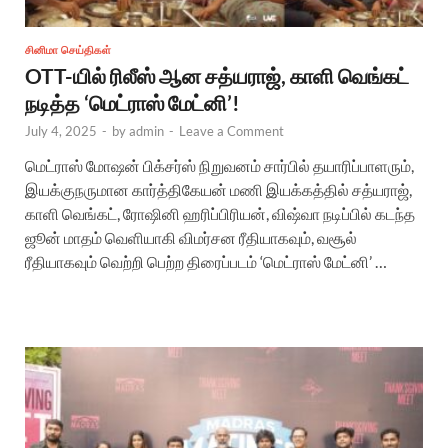
சினிமா செய்திகள்
OTT-யில் ரிலீஸ் ஆன சத்யராஜ், காளி வெங்கட்
நடித்த ‘மெட்ராஸ் மேட்னி’!
July 4, 2025
-
by
admin
-
Leave a Comment
மெட்ராஸ் மோஷன் பிக்சர்ஸ் நிறுவனம் சார்பில் தயாரிப்பாளரும்,
இயக்குநருமான கார்த்திகேயன் மணி இயக்கத்தில் சத்யராஜ்,
காளி வெங்கட், ரோஷினி ஹரிப்பிரியன், விஷ்வா நடிப்பில் கடந்த
ஜூன் மாதம் வெளியாகி விமர்சன ரீதியாகவும், வசூல்
ரீதியாகவும் வெற்றி பெற்ற திரைப்படம் ‘மெட்ராஸ் மேட்னி’ …