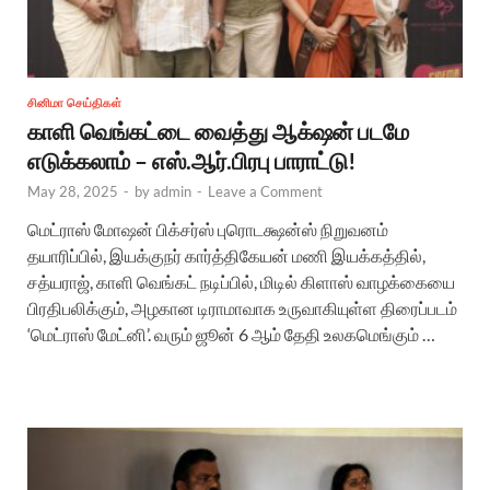
சினிமா செய்திகள்
காளி வெங்கட்டை வைத்து ஆக்‌ஷன் படமே
எடுக்கலாம் – எஸ்.ஆர்.பிரபு பாராட்டு!
May 28, 2025
-
by
admin
-
Leave a Comment
மெட்ராஸ் மோஷன் பிக்சர்ஸ் புரொடக்ஷன்ஸ் நிறுவனம்
தயாரிப்பில், இயக்குநர் கார்த்திகேயன் மணி இயக்கத்தில்,
சத்யராஜ், காளி வெங்கட் நடிப்பில், மிடில் கிளாஸ் வாழக்கையை
பிரதிபலிக்கும், அழகான டிராமாவாக உருவாகியுள்ள திரைப்படம்
‘மெட்ராஸ் மேட்னி’. வரும் ஜூன் 6 ஆம் தேதி உலகமெங்கும் …