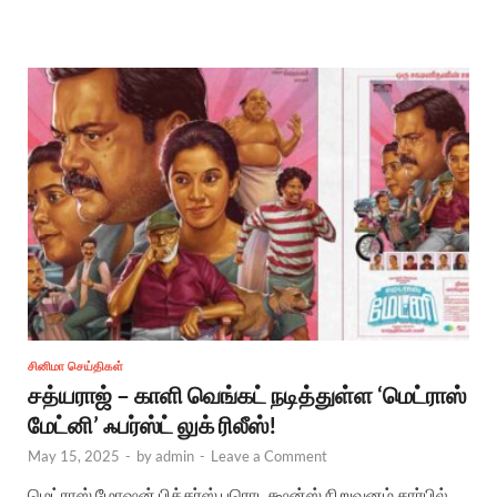
சினிமா செய்திகள்
சத்யராஜ் – காளி வெங்கட் நடித்துள்ள ‘மெட்ராஸ்
மேட்னி’ ஃபர்ஸ்ட் லுக் ரிலீஸ்!
May 15, 2025
-
by
admin
-
Leave a Comment
மெட்ராஸ் மோஷன் பிக்சர்ஸ் புரொடக்ஷன்ஸ் நிறுவனம் சார்பில்