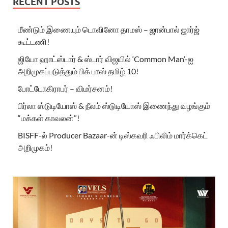
RECENT POSTS
மீண்டும் இணையும் டொவினோ தாமஸ் – ஜான்பால் ஜார்ஜ்
கூட்டணி!
ஜியோ ஹாட்ஸ்டார் & ஸ்டார் விஜயில் ‘Common Man’-ஐ
அறிமுகப்படுத்தும் பிக் பாஸ் தமிழ் 10!
போட்டோகிராபர் – விமர்சனம்!
பிர்லா ஸ்டுடியோஸ் & நீலம் ஸ்டுடியோஸ் இணைந்து வழங்கும்
“மக்கள் காவலன்”!
BISFF-ல் Producer Bazaar-ன் டிஸ்கவரி ஃபிலிம் மார்க்கெட்
அறிமுகம்!