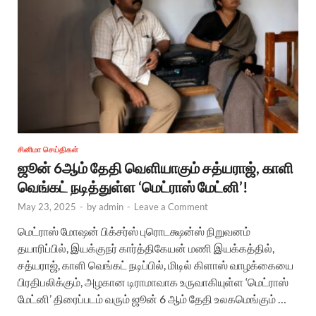
சினிமா செய்திகள்
ஜூன் 6ஆம் தேதி வெளியாகும் சத்யராஜ், காளி
வெங்கட் நடித்துள்ள ‘மெட்ராஸ் மேட்னி’!
May 23, 2025
-
by
admin
-
Leave a Comment
மெட்ராஸ் மோஷன் பிக்சர்ஸ் புரொடக்ஷன்ஸ் நிறுவனம்
தயாரிப்பில், இயக்குநர் கார்த்திகேயன் மணி இயக்கத்தில்,
சத்யராஜ், காளி வெங்கட் நடிப்பில், மிடில் கிளாஸ் வாழக்கையை
பிரதிபலிக்கும், அழகான டிராமாவாக உருவாகியுள்ள ‘மெட்ராஸ்
மேட்னி’ திரைப்படம் வரும் ஜூன் 6 ஆம் தேதி உலகமெங்கும் …