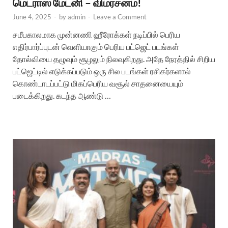
மெட்ராஸ் மேட்னி – விமர்சனம்!
June 4, 2025
-
by
admin
-
Leave a Comment
சமீபகாலமாக முன்னணி ஹீரோக்கள் நடிப்பில் பெரிய
எதிர்பார்ப்புடன் வெளியாகும் பெரிய பட்ஜெட் படங்கள்
தோல்வியை தழுவும் சூழலும் நிலவுகிறது. அதே நேரத்தில் சிறிய
பட்ஜெட்டில் எடுக்கப்படும் ஒரு சில படங்கள் ரசிகர்களால்
கொண்டாடப்பட்டு மிகப்பெரிய வசூல் சாதனையையும்
படைக்கிறது. கடந்த ஆண்டு …