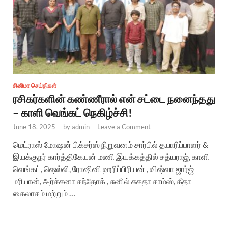
சினிமா செய்திகள்
ரசிகர்களின் கண்ணீரால் என் சட்டை நனைந்தது
– காளி வெங்கட் நெகிழ்ச்சி!
June 18, 2025
-
by
admin
-
Leave a Comment
மெட்ராஸ் மோஷன் பிக்சர்ஸ் நிறுவனம் சார்பில் தயாரிப்பாளர் &
இயக்குநர் கார்த்திகேயன் மணி இயக்கத்தில் சத்யராஜ், காளி
வெங்கட், ஷெல்லி, ரோஷினி ஹரிப்பிரியன் , விஷ்வா ஜார்ஜ்
மரியான், அர்ச்சனா சந்தோக் , சுனில் சுகதா சாம்ஸ், கீதா
கைலாசம் மற்றும் …