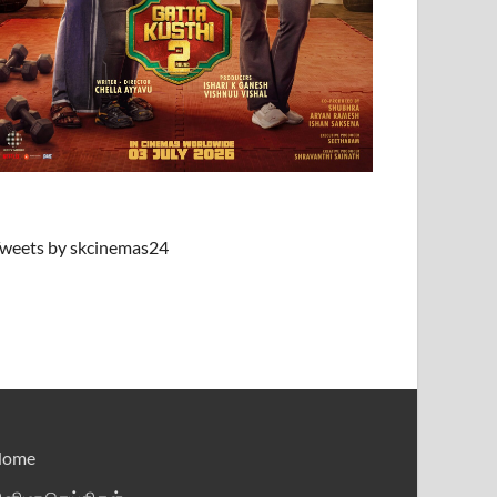
weets by skcinemas24
Home