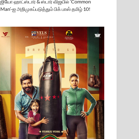
ஜியோ ஹாட்ஸ்டார் & ஸ்டார் விஜயில் ‘Common
Man’-ஐ அறிமுகப்படுத்தும் பிக் பாஸ் தமிழ் 10!