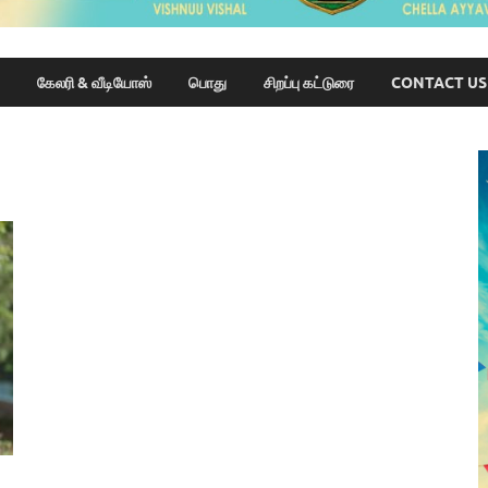
கேலரி & வீடியோஸ்
பொது
சிறப்பு கட்டுரை
CONTACT US