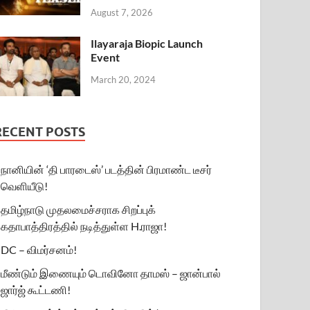
August 7, 2026
Ilayaraja Biopic Launch
Event
March 20, 2024
RECENT POSTS
நானியின் ‘தி பாரடைஸ்’ படத்தின் பிரமாண்ட டீசர்
வெளியீடு!
தமிழ்நாடு முதலமைச்சராக சிறப்புக்
கதாபாத்திரத்தில் நடித்துள்ள H.ராஜா!
DC – விமர்சனம்!
மீண்டும் இணையும் டொவினோ தாமஸ் – ஜான்பால்
ஜார்ஜ் கூட்டணி!