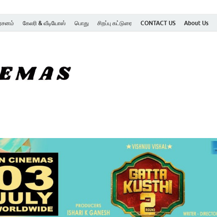
ர்சனம்
கேலரி & வீடியோஸ்
பொது
சிறப்பு கட்டுரை
CONTACT US
About Us
SK Cinemas