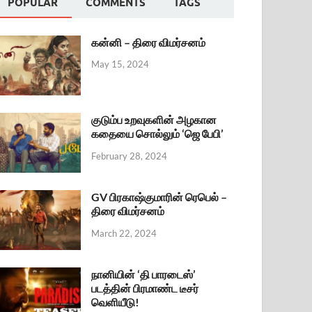
POPULAR
COMMENTS
TAGS
கன்னி – திரை விமர்சனம்
May 15, 2024
குடும்ப உறவுகளின் அழகான
கதையை சொல்லும் ‘ஜெ பேபி’
February 28, 2024
GV பிரகாஷ்குமாரின் ரெபெல் –
திரை விமர்சனம்
March 22, 2024
நானியின் ‘தி பாரடைஸ்’
படத்தின் பிரமாண்ட டீசர்
வெளியீடு!