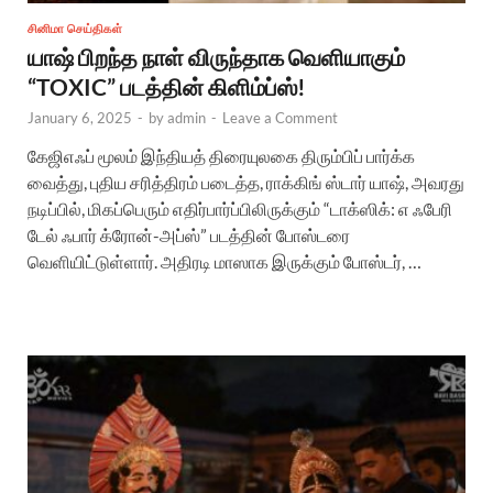
சினிமா செய்திகள்
யாஷ் பிறந்த நாள் விருந்தாக வெளியாகும்
“TOXIC” படத்தின் கிளிம்ப்ஸ்!
January 6, 2025
-
by
admin
-
Leave a Comment
கேஜிஎஃப் மூலம் இந்தியத் திரையுலகை திரும்பிப் பார்க்க
வைத்து, புதிய சரித்திரம் படைத்த, ராக்கிங் ஸ்டார் யாஷ், அவரது
நடிப்பில், மிகப்பெரும் எதிர்பார்ப்பிலிருக்கும் “டாக்ஸிக்: எ ஃபேரி
டேல் ஃபார் க்ரோன்-அப்ஸ்” படத்தின் போஸ்டரை
வெளியிட்டுள்ளார். அதிரடி மாஸாக இருக்கும் போஸ்டர், …