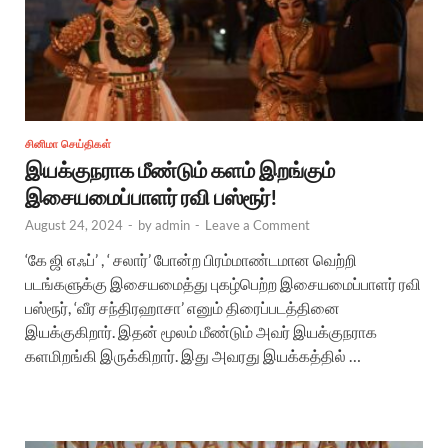
சினிமா செய்திகள்
இயக்குநராக மீண்டும் களம் இறங்கும்
இசையமைப்பாளர் ரவி பஸ்ரூர்!
August 24, 2024
-
by
admin
-
Leave a Comment
‘கே ஜி எஃப்’ , ‘ சலார்’ போன்ற பிரம்மாண்டமான வெற்றி
படங்களுக்கு இசையமைத்து புகழ்பெற்ற இசையமைப்பாளர் ரவி
பஸ்ரூர், ‘வீர சந்திரஹாசா’ எனும் திரைப்படத்தினை
இயக்குகிறார். இதன் மூலம் மீண்டும் அவர் இயக்குநராக
களமிறங்கி இருக்கிறார். இது அவரது இயக்கத்தில் …