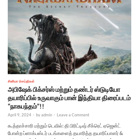
சினிமா செய்திகள்
அபிஷேக் பிக்சர்ஸ் மற்றும் தண்டர் ஸ்டுடியோ
தயாரிப்பில் உருவாகும் பான் இந்தியா திரைப்படம்
“நாகபந்தம்”!!
April 9, 2024
-
by
admin
-
Leave a Comment
கூத்தாச்சாரி மற்றும் டெவில்: தி பிரிட்டிஷ் சீக்ரெட் ஏஜென்ட்
போன்ற ப்ளாக்பஸ்டர் படங்களைத் தயாரித்த தயாரிப்பாளர் &