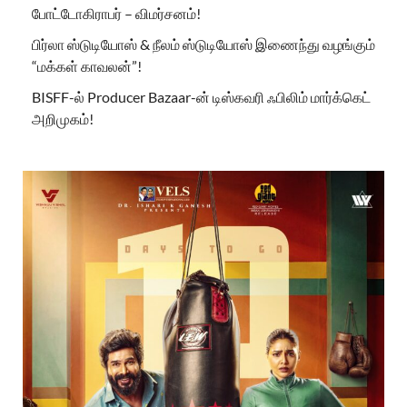
போட்டோகிராபர் – விமர்சனம்!
பிர்லா ஸ்டுடியோஸ் & நீலம் ஸ்டுடியோஸ் இணைந்து வழங்கும்
“மக்கள் காவலன்”!
BISFF-ல் Producer Bazaar-ன் டிஸ்கவரி ஃபிலிம் மார்க்கெட்
அறிமுகம்!