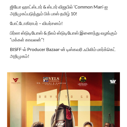
ஜியோ ஹாட்ஸ்டார் & ஸ்டார் விஜயில் ‘Common Man’-ஐ
அறிமுகப்படுத்தும் பிக் பாஸ் தமிழ் 10!
போட்டோகிராபர் – விமர்சனம்!
பிர்லா ஸ்டுடியோஸ் & நீலம் ஸ்டுடியோஸ் இணைந்து வழங்கும்
“மக்கள் காவலன்”!
BISFF-ல் Producer Bazaar-ன் டிஸ்கவரி ஃபிலிம் மார்க்கெட்
அறிமுகம்!