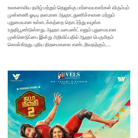
உலகளாவிய‌ தமிழ் மற்றும் தெலுங்கு பார்வையாளர்கள் விரும்பும்
முன்னணி ஓடிடி தளமான ஆஹா, துணிச்சலான மற்றும்
புதுமையான உள்ளடக்கத்தை தொடர்ந்து வழங்க
உறுதிபூண்டுள்ளது. ஆஹா ஃபைண்ட் எனும் புதுமையான
முன்னெடுப்பை இன்று அறிவிப்பதில் ஆஹா பெருமிதம்
கொள்கிறது. புதிய‌ திறமைகளை கண்டறிவதற்கும், …