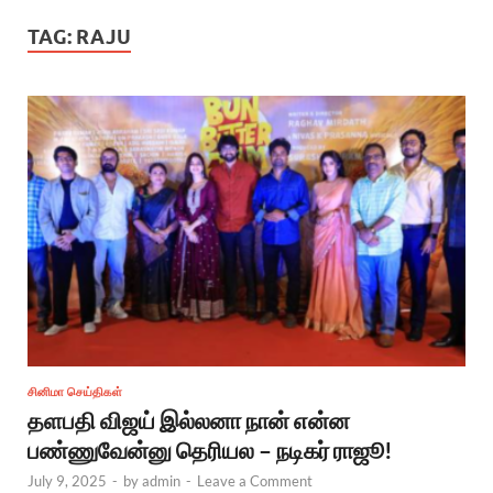
TAG:
RAJU
சினிமா செய்திகள்
தளபதி விஜய் இல்லனா நான் என்ன
பண்ணுவேன்னு தெரியல – நடிகர் ராஜூ!
July 9, 2025
-
by
admin
-
Leave a Comment