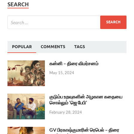
SEARCH
POPULAR
COMMENTS
TAGS
கன்னி – திரை விமர்சனம்
May 15, 2024
குடும்ப உறவுகளின் அழகான கதையை
சொல்லும் ‘ஜெ பேபி’
February 28, 2024
GV பிரகாஷ்குமாரின் ரெபெல் – திரை