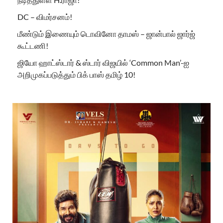
DC – விமர்சனம்!
மீண்டும் இணையும் டொவினோ தாமஸ் – ஜான்பால் ஜார்ஜ்
கூட்டணி!
ஜியோ ஹாட்ஸ்டார் & ஸ்டார் விஜயில் ‘Common Man’-ஐ
அறிமுகப்படுத்தும் பிக் பாஸ் தமிழ் 10!