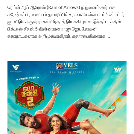
ரெய்ன் ஆப் ஆரோஸ் (Rain of Arrows) நிறுவனம் சார்பாக
சுரேஷ் சுப்பிரமணியம் தயாரிப்பில் உருவாகியுள்ள படம் ‘பன் பட்டர்
ஜாம்’. இயக்குநர் ராகவ் மிர்தாத் இயக்கியுள்ள இந்தப்படத்தில்
பிக்பாஸ் சீசன் 5 வின்னரான ராஜு ஜெயமோகன்
கதாநாயகனாக அறிமுகமாகிறார். கதாநாயகிகளாக …