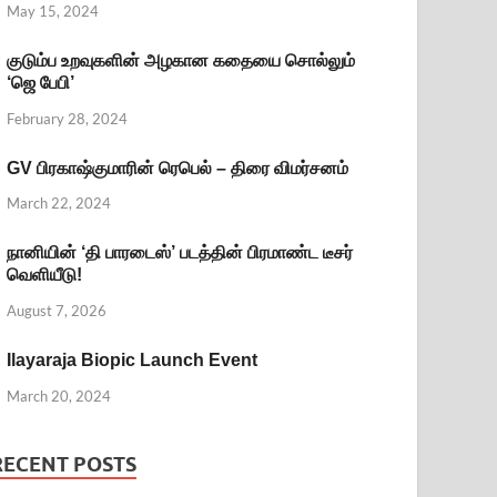
May 15, 2024
குடும்ப உறவுகளின் அழகான கதையை சொல்லும்
‘ஜெ பேபி’
February 28, 2024
GV பிரகாஷ்குமாரின் ரெபெல் – திரை விமர்சனம்
March 22, 2024
நானியின் ‘தி பாரடைஸ்’ படத்தின் பிரமாண்ட டீசர்
வெளியீடு!
August 7, 2026
Ilayaraja Biopic Launch Event
March 20, 2024
RECENT POSTS