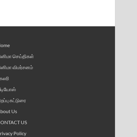
Home
ினிமா செய்திகள்
ினிமா விமர்சனம்
ேலரி
ீடியோஸ்
ிறப்பு கட்டுரை
bout Us
CONTACT US
rivacy Policy