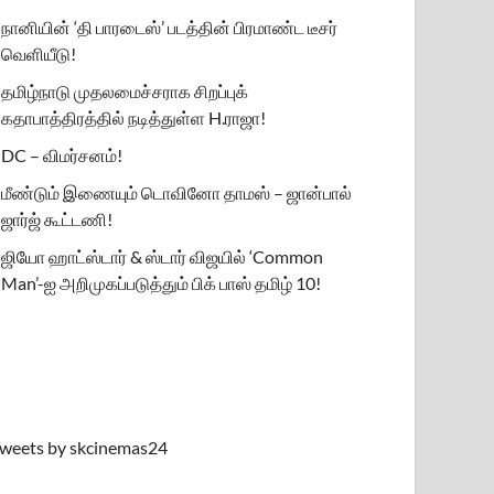
நானியின் ‘தி பாரடைஸ்’ படத்தின் பிரமாண்ட டீசர்
வெளியீடு!
தமிழ்நாடு முதலமைச்சராக சிறப்புக்
கதாபாத்திரத்தில் நடித்துள்ள H.ராஜா!
DC – விமர்சனம்!
மீண்டும் இணையும் டொவினோ தாமஸ் – ஜான்பால்
ஜார்ஜ் கூட்டணி!
ஜியோ ஹாட்ஸ்டார் & ஸ்டார் விஜயில் ‘Common
Man’-ஐ அறிமுகப்படுத்தும் பிக் பாஸ் தமிழ் 10!
weets by skcinemas24