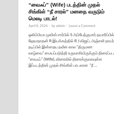
“வைஃப்” (Wife) படத்தின் முதல்
சிங்கிள் “நீ சாரல்” மனதை வருடும்
மெலடி பாடல்!
April 8, 2026
-
by
admin
-
Leave a Comment
ஒலிம்பியா மூவிஸ் சார்பில் S அம்பேத்குமார் தயாரிப்பில்
ஹேமநாதன் R இயக்கத்தில் R J விஜய், அஞ்சலி நாயர்
நடிப்பில் இன்றைய நவீன கால “திருமண
வாழ்வை” மையப்படுத்தி உருவாகியிருக்கும் திரைப்பட
“வைஃப்” (Wife). விரைவில் திரைக்குவரவுள்ள
இப்படத்தின் முதல் சிங்கிள் பாடலான ”நீ …