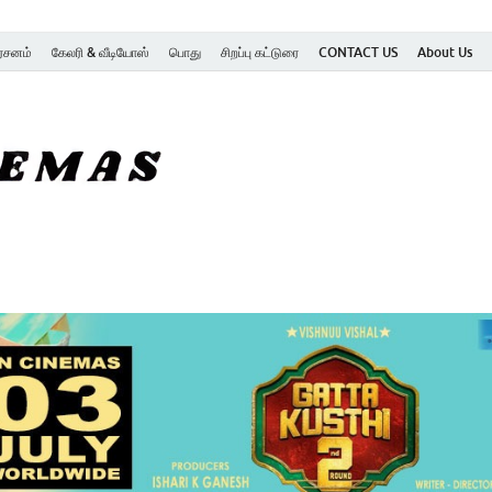
ர்சனம்
கேலரி & வீடியோஸ்
பொது
சிறப்பு கட்டுரை
CONTACT US
About Us
SK Cinemas