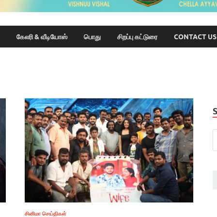
கேலரி & வீடியோஸ்
பொது
சிறப்பு கட்டுரை
CONTACT US
சினிமா செய்திகள்