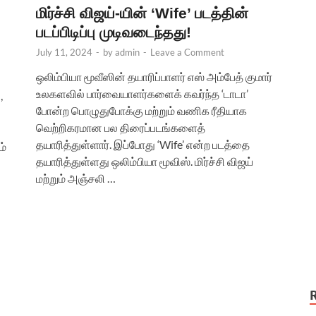
மிர்ச்சி விஜய்-யின் ‘Wife’ படத்தின்
படப்பிடிப்பு முடிவடைந்தது!
July 11, 2024
-
by
admin
-
Leave a Comment
ஒலிம்பியா மூவீஸின் தயாரிப்பாளர் எஸ் அம்பேத் குமார்
உலகளவில் பார்வையாளர்களைக் கவர்ந்த ‘டாடா’
,
போன்ற பொழுதுபோக்கு மற்றும் வணிக ரீதியாக
வெற்றிகரமான பல திரைப்படங்களைத்
தயாரித்துள்ளார். இப்போது ‘Wife’ என்ற படத்தை
ம்
தயாரித்துள்ளது ஒலிம்பியா மூவிஸ். மிர்ச்சி விஜய்
மற்றும் அஞ்சலி …