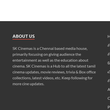
ABOUT US
ச
SK Cinemas is a Chennai based media house,
ச
primarily focusing on giving audience the
entertainment as well as the education about
க
cinema. SK Cinemas is a Hub to all the latest tamil
வ
cinema updates, movie reviews, trivia & Box office
collections, latest videos, etc. Keep following for
ச
more cine updates.
A
P