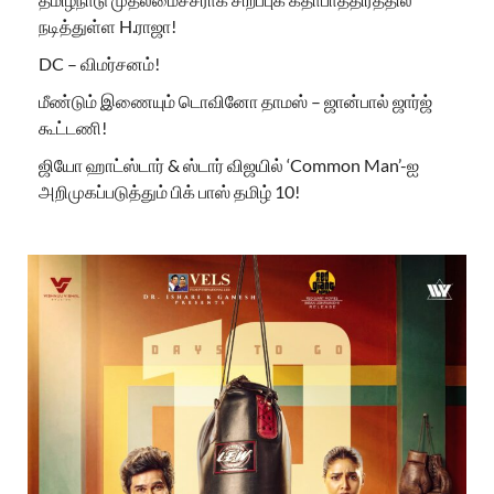
நடித்துள்ள H.ராஜா!
DC – விமர்சனம்!
மீண்டும் இணையும் டொவினோ தாமஸ் – ஜான்பால் ஜார்ஜ்
கூட்டணி!
ஜியோ ஹாட்ஸ்டார் & ஸ்டார் விஜயில் ‘Common Man’-ஐ
அறிமுகப்படுத்தும் பிக் பாஸ் தமிழ் 10!