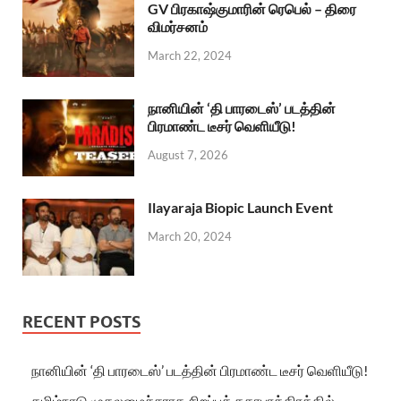
GV பிரகாஷ்குமாரின் ரெபெல் – திரை
விமர்சனம்
March 22, 2024
நானியின் ‘தி பாரடைஸ்’ படத்தின்
பிரமாண்ட டீசர் வெளியீடு!
August 7, 2026
Ilayaraja Biopic Launch Event
March 20, 2024
RECENT POSTS
நானியின் ‘தி பாரடைஸ்’ படத்தின் பிரமாண்ட டீசர் வெளியீடு!
தமிழ்நாடு முதலமைச்சராக சிறப்புக் கதாபாத்திரத்தில்