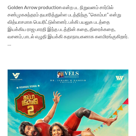
Golden Arrow production என்ற பட நிறுவனம் சார்பில்
சண்முகசுந்தரம் தயாரித்துள்ள படத்திற்கு “கொம்பா” என்று
வித்யாசமாக பெயரிட்டுள்ளனர். பக்கி பயலுக படத்தை
இயக்கிய ராஜ பாரதி இந்த படத்தின் கதை, திரைக்கதை,
வசனம், பாடல் எழுதி இயக்கி கதாநாயகனாக களமிரங்குகிறார்.
…