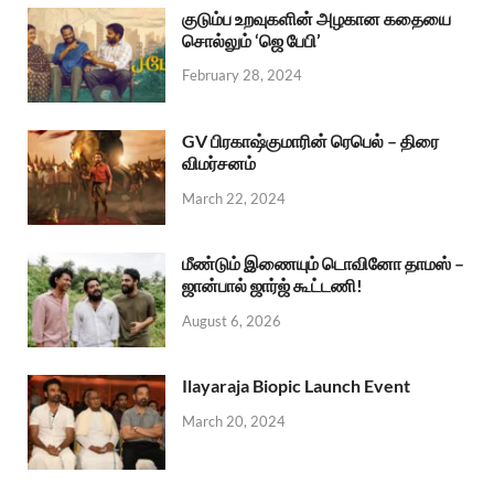
குடும்ப உறவுகளின் அழகான கதையை
சொல்லும் ‘ஜெ பேபி’
February 28, 2024
GV பிரகாஷ்குமாரின் ரெபெல் – திரை
விமர்சனம்
March 22, 2024
மீண்டும் இணையும் டொவினோ தாமஸ் –
ஜான்பால் ஜார்ஜ் கூட்டணி!
August 6, 2026
Ilayaraja Biopic Launch Event
March 20, 2024