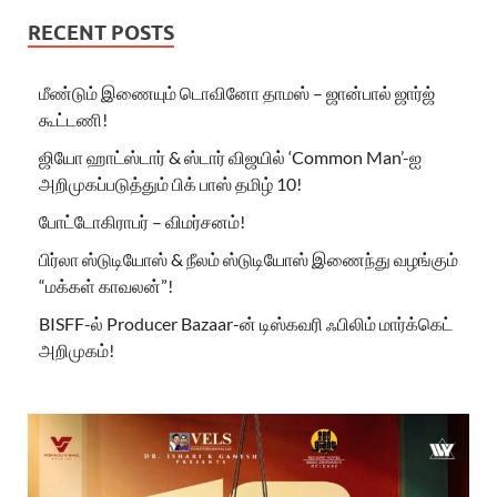
RECENT POSTS
மீண்டும் இணையும் டொவினோ தாமஸ் – ஜான்பால் ஜார்ஜ்
கூட்டணி!
ஜியோ ஹாட்ஸ்டார் & ஸ்டார் விஜயில் ‘Common Man’-ஐ
அறிமுகப்படுத்தும் பிக் பாஸ் தமிழ் 10!
போட்டோகிராபர் – விமர்சனம்!
பிர்லா ஸ்டுடியோஸ் & நீலம் ஸ்டுடியோஸ் இணைந்து வழங்கும்
“மக்கள் காவலன்”!
BISFF-ல் Producer Bazaar-ன் டிஸ்கவரி ஃபிலிம் மார்க்கெட்
அறிமுகம்!