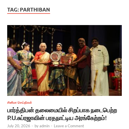
TAG:
PARTHIBAN
சினிமா செய்திகள்
பார்த்திபன் தலைமையில் சிறப்பாக நடைபெற்ற
P.U.சுப்ரஜாவின் பரதநாட்டிய அரங்கேற்றம்!
July 20, 2026
-
by
admin
-
Leave a Comment