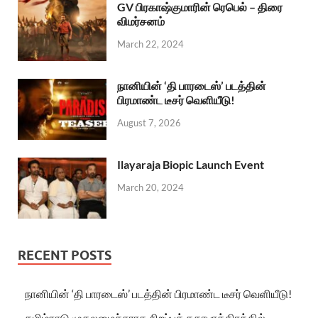
GV பிரகாஷ்குமாரின் ரெபெல் – திரை
விமர்சனம்
March 22, 2024
நானியின் ‘தி பாரடைஸ்’ படத்தின்
பிரமாண்ட டீசர் வெளியீடு!
August 7, 2026
Ilayaraja Biopic Launch Event
March 20, 2024
RECENT POSTS
நானியின் ‘தி பாரடைஸ்’ படத்தின் பிரமாண்ட டீசர் வெளியீடு!
தமிழ்நாடு முதலமைச்சராக சிறப்புக் கதாபாத்திரத்தில்