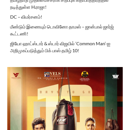
நடித்துள்ள H.ராஜா!
DC – விமர்சனம்!
மீண்டும் இணையும் டொவினோ தாமஸ் – ஜான்பால் ஜார்ஜ்
கூட்டணி!
ஜியோ ஹாட்ஸ்டார் & ஸ்டார் விஜயில் ‘Common Man’-ஐ
அறிமுகப்படுத்தும் பிக் பாஸ் தமிழ் 10!