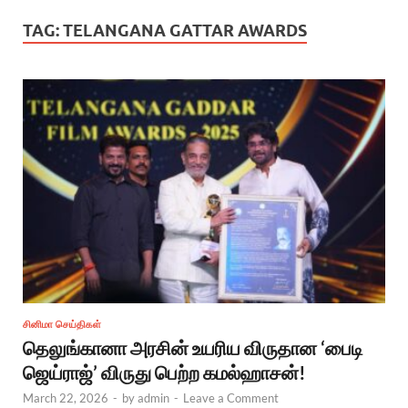
TAG:
TELANGANA GATTAR AWARDS
சினிமா செய்திகள்
தெலுங்கானா அரசின் உயரிய விருதான ‘பைடி
ஜெய்ராஜ்’ விருது பெற்ற கமல்ஹாசன்!
March 22, 2026
-
by
admin
-
Leave a Comment