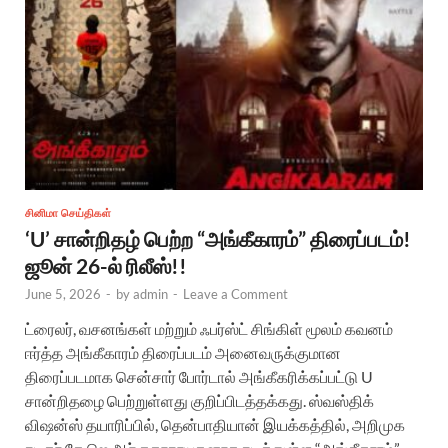
சினிமா செய்திகள்
‘U’ சான்றிதழ் பெற்ற “அங்கீகாரம்” திரைப்படம்!
ஜூன் 26-ல் ரிலீஸ்!!
June 5, 2026
-
by
admin
-
Leave a Comment
ட்ரைலர், வசனங்கள் மற்றும் ஃபர்ஸ்ட் சிங்கிள் மூலம் கவனம்
ஈர்த்த அங்கீகாரம் திரைப்படம் அனைவருக்குமான
திரைப்படமாக சென்சார் போர்டால் அங்கீகரிக்கப்பட்டு U
சான்றிதழை பெற்றுள்ளது குறிப்பிடத்தக்கது. ஸ்வஸ்திக்
விஷன்ஸ் தயாரிப்பில், தென்பாதியான் இயக்கத்தில், அறிமுக