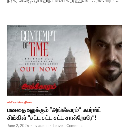
நடிகர் கே.ஜெ.ஆர் கதாநாயகனாக நடித்துள்ள “அங்கீகாரம்” …
சினிமா செய்திகள்
மனதை உலுக்கும் “அங்கீகாரம்” ஃபர்ஸ்ட்
சிங்கிள் “சட்ட சட்ட சட்ட சான்றோரே”!
June 2, 2026
-
by
admin
-
Leave a Comment