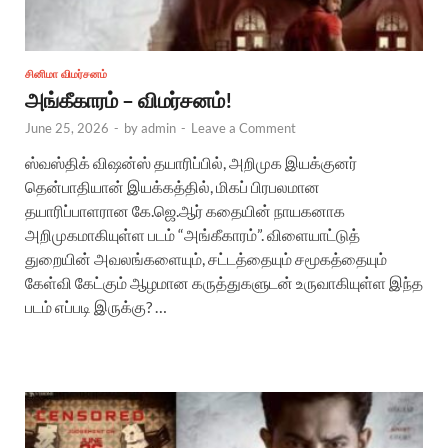
சினிமா விமர்சனம்
அங்கீகாரம் – விமர்சனம்!
June 25, 2026
-
by
admin
-
Leave a Comment
ஸ்வஸ்திக் விஷன்ஸ் தயாரிப்பில், அறிமுக இயக்குனர்
தென்பாதியான் இயக்கத்தில், மிகப் பிரபலமான
தயாரிப்பாளரான கே.ஜெ.ஆர் கதையின் நாயகனாக
அறிமுகமாகியுள்ள படம் “அங்கீகாரம்”. விளையாட்டுத்
துறையின் அவலங்களையும், சட்டத்தையும் சமூகத்தையும்
கேள்வி கேட்கும் ஆழமான கருத்துகளுடன் உருவாகியுள்ள இந்த
படம் எப்படி இருக்கு? …