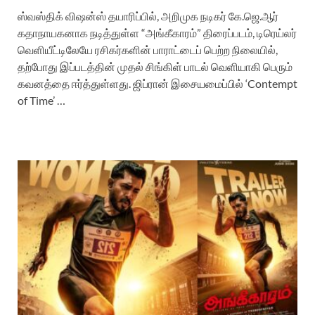
ஸ்வஸ்திக் விஷன்ஸ் தயாரிப்பில், அறிமுக நடிகர் கே.ஜெ.ஆர்
கதாநாயகனாக நடித்துள்ள “அங்கீகாரம்” திரைப்படம், டிரெய்லர்
வெளியீட்டிலேயே ரசிகர்களின் பாராட்டைப் பெற்ற நிலையில்,
தற்போது இப்படத்தின் முதல் சிங்கிள் பாடல் வெளியாகி பெரும்
கவனத்தை ஈர்த்துள்ளது. ஜிப்ரான் இசையமைப்பில் ‘Contempt
of Time’ …