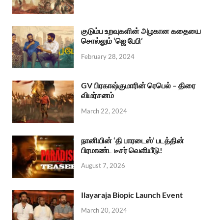
குடும்ப உறவுகளின் அழகான கதையை
சொல்லும் ‘ஜெ பேபி’
February 28, 2024
GV பிரகாஷ்குமாரின் ரெபெல் – திரை
விமர்சனம்
March 22, 2024
நானியின் ‘தி பாரடைஸ்’ படத்தின்
பிரமாண்ட டீசர் வெளியீடு!
August 7, 2026
Ilayaraja Biopic Launch Event
March 20, 2024