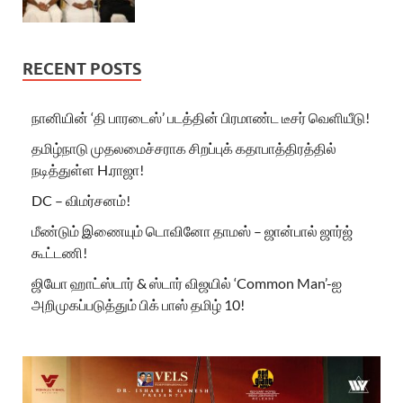
RECENT POSTS
நானியின் ‘தி பாரடைஸ்’ படத்தின் பிரமாண்ட டீசர் வெளியீடு!
தமிழ்நாடு முதலமைச்சராக சிறப்புக் கதாபாத்திரத்தில்
நடித்துள்ள H.ராஜா!
DC – விமர்சனம்!
மீண்டும் இணையும் டொவினோ தாமஸ் – ஜான்பால் ஜார்ஜ்
கூட்டணி!
ஜியோ ஹாட்ஸ்டார் & ஸ்டார் விஜயில் ‘Common Man’-ஐ
அறிமுகப்படுத்தும் பிக் பாஸ் தமிழ் 10!