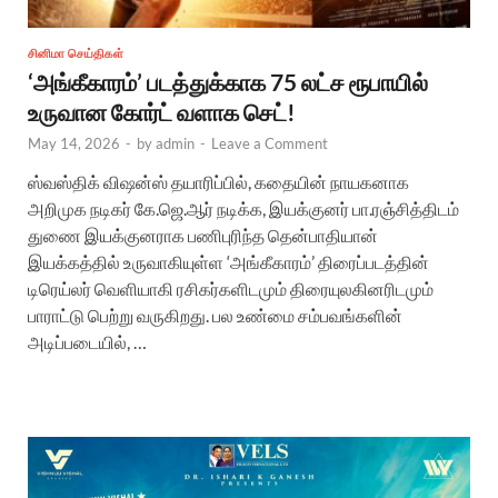
சினிமா செய்திகள்
‘அங்கீகாரம்’ படத்துக்காக 75 லட்ச ரூபாயில்
உருவான கோர்ட் வளாக செட்!
May 14, 2026
-
by
admin
-
Leave a Comment
ஸ்வஸ்திக் விஷன்ஸ் தயாரிப்பில், கதையின் நாயகனாக
அறிமுக நடிகர் கே.ஜெ.ஆர் நடிக்க, இயக்குனர் பா.ரஞ்சித்திடம்
துணை இயக்குனராக பணிபுரிந்த தென்பாதியான்
இயக்கத்தில் உருவாகியுள்ள ‘அங்கீகாரம்’ திரைப்படத்தின்
டிரெய்லர் வெளியாகி ரசிகர்களிடமும் திரையுலகினரிடமும்
பாராட்டு பெற்று வருகிறது. பல உண்மை சம்பவங்களின்
அடிப்படையில், …