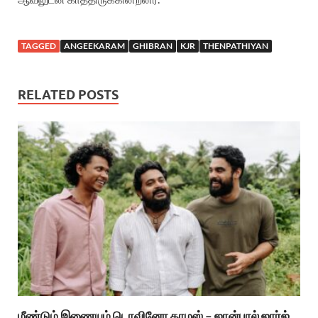
TAGGED
ANGEEKARAM
GHIBRAN
KJR
THENPATHIYAN
RELATED POSTS
மீண்டும் இணையும் டொவினோ தாமஸ் – ஜான்பால் ஜார்ஜ்