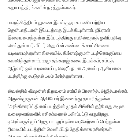
கதாபாத்திரங்களில் நடித்துள்ளனர்.
பா.ரஞ்சித்திடம் துணை இயக்குநராக பணியாற்றிய
தென்பாதியான் இப்படத்தை இயக்கியுள்ளார். ஜிப்ரான்
இசையமைத்துள்ள இப்படத்திற்கு ஏ.விஸ்வநாத் ஒளிப்பதிவு
செய்துள்ளார். பீட்டர் ஹெயின் சண்டைக் காட்சிகளை
வடிவமைத்துள்ள நிலையில், தினேஷ்குமார் படத்தொகுப்பை
கவனித்துள்ளார். ராமு தங்கராஜ் கலை இயக்கம், சம்பத்
ஆழ்வார் ஒலி வடிவமைப்பு, ஷெரீப் நடன அமைப்பு ஆகியவை
படத்திற்கு கூடுதல் பலம் சேர்த்துள்ளன.
ஸ்வஸ்திக் விஷன்ஸ் நிறுவனம் சார்பில் பிரசாந்த், அஜித்பாஸ்கர்,
அருண்முருகன் ஆகியோர் இணைந்து தயாரித்துள்ள
“அங்கீகாரம்” திரைப்படத்தின் முதல் சிங்கிள் தற்போது சமூக
வலைதளங்களில் ரசிகர்களால் பகிரப்பட்டு வருகிறது.
டிரெய்லருக்குப் பிறகு பாடலும் நல்ல வரவேற்பைப் பெற்றுள்ள
நிலையில், படத்தின் வெளியீட்டு தேதிக்காக ரசிகர்கள்
ஆவலுடன் காத்திருக்கின்றனர்.