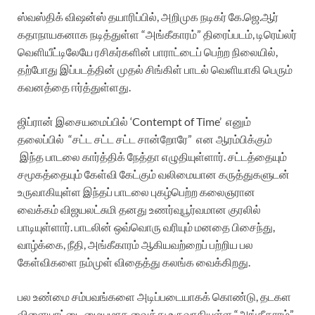
ஸ்வஸ்திக் விஷன்ஸ் தயாரிப்பில், அறிமுக நடிகர் கே.ஜெ.ஆர்
கதாநாயகனாக நடித்துள்ள “அங்கீகாரம்” திரைப்படம், டிரெய்லர்
வெளியீட்டிலேயே ரசிகர்களின் பாராட்டைப் பெற்ற நிலையில்,
தற்போது இப்படத்தின் முதல் சிங்கிள் பாடல் வெளியாகி பெரும்
கவனத்தை ஈர்த்துள்ளது.
ஜிப்ரான் இசையமைப்பில் ‘Contempt of Time’ எனும்
தலைப்பில் “சட்ட சட்ட சட்ட சான்றோரே” என ஆரம்பிக்கும்
இந்த பாடலை கார்த்திக் நேத்தா எழுதியுள்ளார். சட்டத்தையும்
சமூகத்தையும் கேள்வி கேட்கும் வலிமையான கருத்துகளுடன்
உருவாகியுள்ள இந்தப் பாடலை புகழ்பெற்ற கலைஞரான
வைக்கம் விஜயலட்சுமி தனது உணர்வுபூர்வமான குரலில்
பாடியுள்ளார். பாடலின் ஒவ்வொரு வரியும் மனதை பிசைந்து,
வாழ்க்கை, நீதி, அங்கீகாரம் ஆகியவற்றைப் பற்றிய பல
கேள்விகளை நம்முள் விதைத்து கலங்க வைக்கிறது.
பல உண்மை சம்பவங்களை அடிப்படையாகக் கொண்டு, தடகள
விளையாட்டை மையமாக வைத்து உருவாகியுள்ள “அங்கீகாரம்”