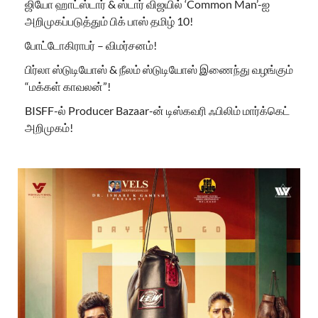
ஜியோ ஹாட்ஸ்டார் & ஸ்டார் விஜயில் ‘Common Man’-ஐ
அறிமுகப்படுத்தும் பிக் பாஸ் தமிழ் 10!
போட்டோகிராபர் – விமர்சனம்!
பிர்லா ஸ்டுடியோஸ் & நீலம் ஸ்டுடியோஸ் இணைந்து வழங்கும்
“மக்கள் காவலன்”!
BISFF-ல் Producer Bazaar-ன் டிஸ்கவரி ஃபிலிம் மார்க்கெட்
அறிமுகம்!