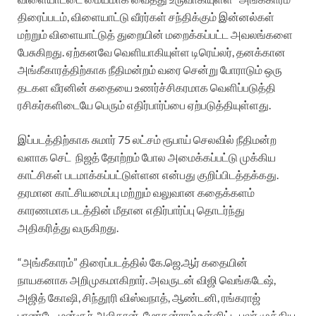
திரைப்படம், விளையாட்டு வீரர்கள் சந்திக்கும் இன்னல்கள்
மற்றும் விளையாட்டுத் துறையின் மறைக்கப்பட்ட அவலங்களை
பேசுகிறது. ஏற்கனவே வெளியாகியுள்ள டிரெய்லர், தனக்கான
அங்கீகாரத்திற்காக நீதிமன்றம் வரை சென்று போராடும் ஒரு
தடகள வீரனின் கதையை உணர்ச்சிகரமாக வெளிப்படுத்தி
ரசிகர்களிடையே பெரும் எதிர்பார்ப்பை ஏற்படுத்தியுள்ளது.
இப்படத்திற்காக சுமார் 75 லட்சம் ரூபாய் செலவில் நீதிமன்ற
வளாக செட் நிஜத் தோற்றம் போல அமைக்கப்பட்டு முக்கிய
காட்சிகள் படமாக்கப்பட்டுள்ளன என்பது குறிப்பிடத்தக்கது.
தரமான காட்சியமைப்பு மற்றும் வலுவான கதைக்களம்
காரணமாக படத்தின் மீதான எதிர்பார்ப்பு தொடர்ந்து
அதிகரித்து வருகிறது.
“அங்கீகாரம்” திரைப்படத்தில் கே.ஜெ.ஆர் கதையின்
நாயகனாக அறிமுகமாகிறார். அவருடன் விஜி வெங்கடேஷ்,
அஜித் கோஷி, சிந்தூரி விஸ்வநாத், ஆண்டனி, ரங்கராஜ்
பாண்டே, மன்சூர் அலிகான், மோகன்ராம் உள்ளிட்ட பலர் முக்கிய