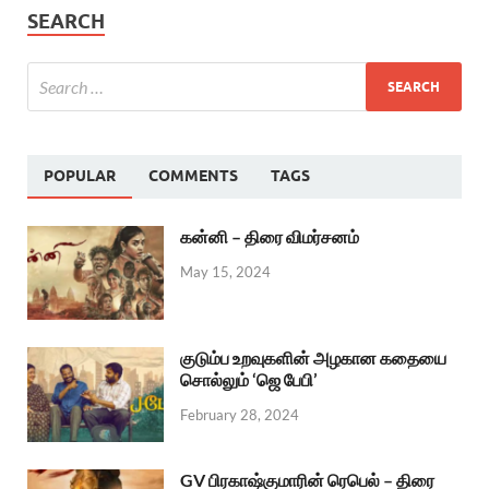
SEARCH
POPULAR
COMMENTS
TAGS
கன்னி – திரை விமர்சனம்
May 15, 2024
குடும்ப உறவுகளின் அழகான கதையை
சொல்லும் ‘ஜெ பேபி’
February 28, 2024
GV பிரகாஷ்குமாரின் ரெபெல் – திரை