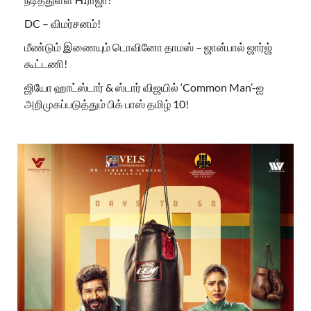
DC – விமர்சனம்!
மீண்டும் இணையும் டொவினோ தாமஸ் – ஜான்பால் ஜார்ஜ்
கூட்டணி!
ஜியோ ஹாட்ஸ்டார் & ஸ்டார் விஜயில் ‘Common Man’-ஐ
அறிமுகப்படுத்தும் பிக் பாஸ் தமிழ் 10!