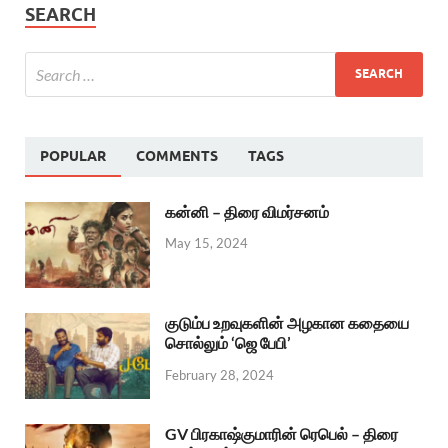
SEARCH
POPULAR
COMMENTS
TAGS
கன்னி – திரை விமர்சனம்
May 15, 2024
குடும்ப உறவுகளின் அழகான கதையை
சொல்லும் ‘ஜெ பேபி’
February 28, 2024
GV பிரகாஷ்குமாரின் ரெபெல் – திரை