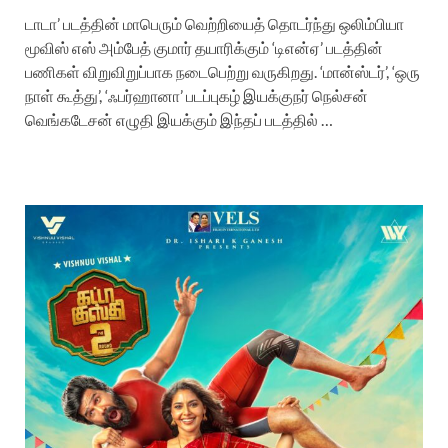
டாடா’ படத்தின் மாபெரும் வெற்றியைத் தொடர்ந்து ஒலிம்பியா
மூவிஸ் எஸ் அம்பேத் குமார் தயாரிக்கும் ‘டிஎன்ஏ’ படத்தின்
பணிகள் விறுவிறுப்பாக நடைபெற்று வருகிறது. ‘மான்ஸ்டர்’, ‘ஒரு
நாள் கூத்து’, ‘ஃபர்ஹானா’ படப்புகழ் இயக்குநர் நெல்சன்
வெங்கடேசன் எழுதி இயக்கும் இந்தப் படத்தில் …