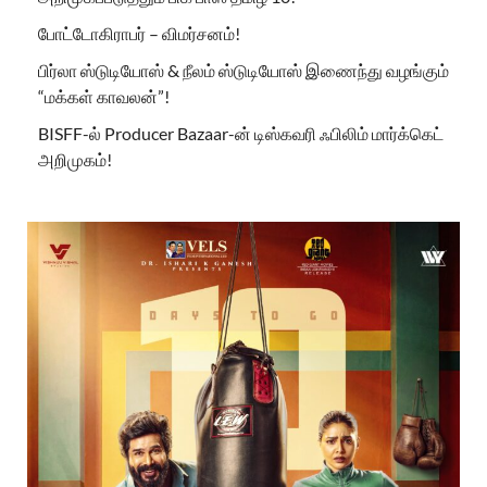
போட்டோகிராபர் – விமர்சனம்!
பிர்லா ஸ்டுடியோஸ் & நீலம் ஸ்டுடியோஸ் இணைந்து வழங்கும்
“மக்கள் காவலன்”!
BISFF-ல் Producer Bazaar-ன் டிஸ்கவரி ஃபிலிம் மார்க்கெட்
அறிமுகம்!