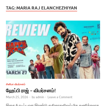
TAG:
MARIA RAJ ELANCHEZHIYAN
சினிமா விமர்சனம்
ஹேப்பி ராஜ் – விமர்சனம்!
March 25, 2026
-
by
admin
-
Leave a Comment
இசை & நடிப்பு என இரண்டு குதிரைகளிலும் மிக துணிச்சலாக