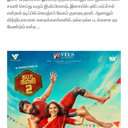
சவாரி செய்து வரும் ஜி.வி.பிரகாஷ், இசையில் புலிப் பாய்ச்சல்
என்றால் நடிப்பில் கொஞ்சம் வேகம் குறைவு தான். ஆனாலும்
வித்தியாசமான கதைக்களங்களில், நல்ல நல்ல படங்களை தர
வேண்டும் என்ற …