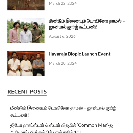
March 22, 2024
மீண்டும் இணையும் டொவினோ தாமஸ் –
ஜான்பால் ஜார்ஜ் கூட்டணி!
August 6, 2026
Ilayaraja Biopic Launch Event
March 20, 2024
RECENT POSTS
மீண்டும் இணையும் டொவினோ தாமஸ் – ஜான்பால் ஜார்ஜ்
கூட்டணி!
ஜியோ ஹாட்ஸ்டார் & ஸ்டார் விஜயில் ‘Common Man’-ஐ
அறிமுகப்படுத்தும் பிக் பாஸ் தமிழ் 10!