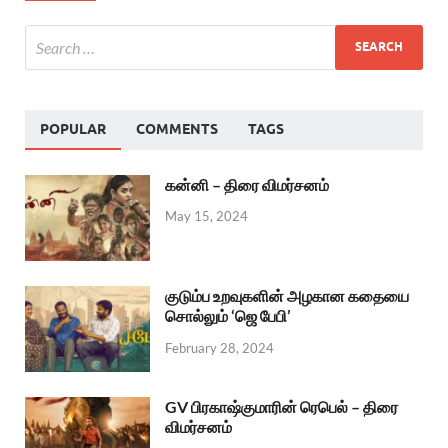
POPULAR
COMMENTS
TAGS
கன்னி – திரை விமர்சனம்
May 15, 2024
குடும்ப உறவுகளின் அழகான கதையை
சொல்லும் ‘ஜெ பேபி’
February 28, 2024
GV பிரகாஷ்குமாரின் ரெபெல் – திரை
விமர்சனம்