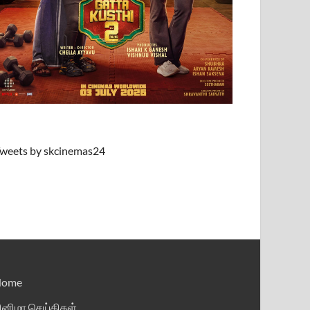
weets by skcinemas24
Home
ினிமா செய்திகள்