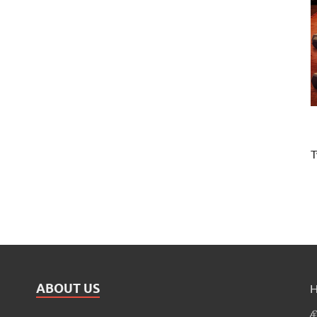
T
ABOUT US
ச