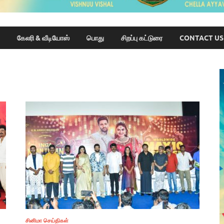
கேலரி & வீடியோஸ்
பொது
சிறப்பு கட்டுரை
CONTACT US
சினிமா செய்திகள்