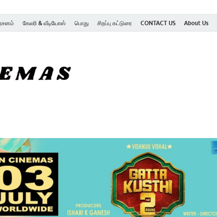
ர்சனம்
கேலரி & வீடியோஸ்
பொது
சிறப்பு கட்டுரை
CONTACT US
About Us
SK Cinemas