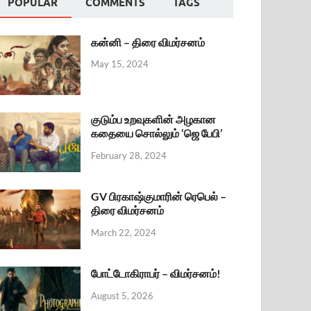
POPULAR
COMMENTS
TAGS
கன்னி – திரை விமர்சனம்
May 15, 2024
குடும்ப உறவுகளின் அழகான
கதையை சொல்லும் ‘ஜெ பேபி’
February 28, 2024
GV பிரகாஷ்குமாரின் ரெபெல் –
திரை விமர்சனம்
March 22, 2024
போட்டோகிராபர் – விமர்சனம்!
August 5, 2026