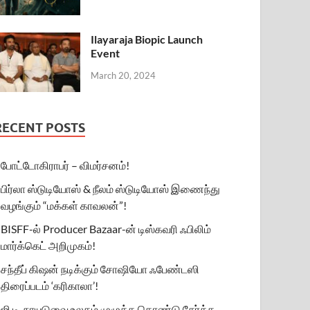
Ilayaraja Biopic Launch
Event
March 20, 2024
RECENT POSTS
போட்டோகிராபர் – விமர்சனம்!
பிர்லா ஸ்டுடியோஸ் & நீலம் ஸ்டுடியோஸ் இணைந்து
வழங்கும் “மக்கள் காவலன்”!
BISFF-ல் Producer Bazaar-ன் டிஸ்கவரி ஃபிலிம்
மார்க்கெட் அறிமுகம்!
சந்தீப் கிஷன் நடிக்கும் சோஷியோ ஃபேண்டஸி
திரைப்படம் ‘கரிகாலா’!
ஜி.டி. நாயுடுவை உலகம் முழுக்க கொண்டு சேர்க்க