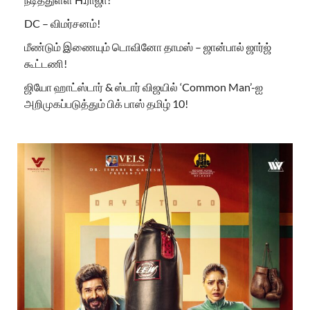
DC – விமர்சனம்!
மீண்டும் இணையும் டொவினோ தாமஸ் – ஜான்பால் ஜார்ஜ்
கூட்டணி!
ஜியோ ஹாட்ஸ்டார் & ஸ்டார் விஜயில் ‘Common Man’-ஐ
அறிமுகப்படுத்தும் பிக் பாஸ் தமிழ் 10!