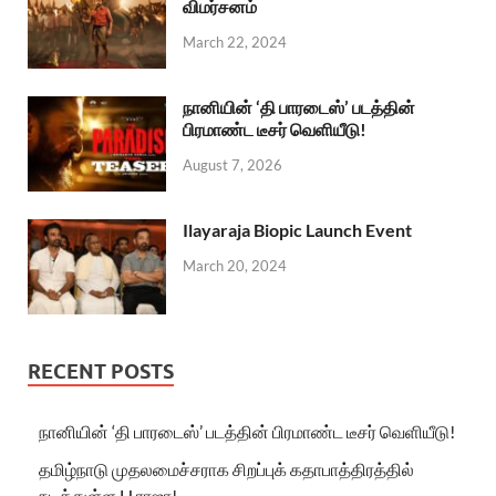
விமர்சனம்
March 22, 2024
நானியின் ‘தி பாரடைஸ்’ படத்தின்
பிரமாண்ட டீசர் வெளியீடு!
August 7, 2026
Ilayaraja Biopic Launch Event
March 20, 2024
RECENT POSTS
நானியின் ‘தி பாரடைஸ்’ படத்தின் பிரமாண்ட டீசர் வெளியீடு!
தமிழ்நாடு முதலமைச்சராக சிறப்புக் கதாபாத்திரத்தில்
நடித்துள்ள H.ராஜா!