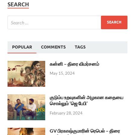
SEARCH
POPULAR
COMMENTS
TAGS
கன்னி – திரை விமர்சனம்
May 15, 2024
குடும்ப உறவுகளின் அழகான கதையை
சொல்லும் ‘ஜெ பேபி’
February 28, 2024
GV பிரகாஷ்குமாரின் ரெபெல் – திரை