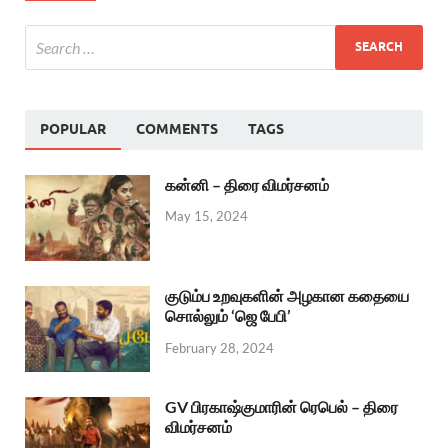
POPULAR
COMMENTS
TAGS
கன்னி – திரை விமர்சனம்
May 15, 2024
குடும்ப உறவுகளின் அழகான கதையை
சொல்லும் ‘ஜெ பேபி’
February 28, 2024
GV பிரகாஷ்குமாரின் ரெபெல் – திரை
விமர்சனம்