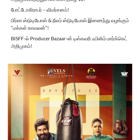
போட்டோகிராபர் – விமர்சனம்!
பிர்லா ஸ்டுடியோஸ் & நீலம் ஸ்டுடியோஸ் இணைந்து வழங்கும்
“மக்கள் காவலன்”!
BISFF-ல் Producer Bazaar-ன் டிஸ்கவரி ஃபிலிம் மார்க்கெட்
அறிமுகம்!