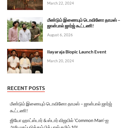
March 22, 2024
மீண்டும் இணையும் டொவினோ தாமஸ் –
ஜான்பால் ஜார்ஜ் கூட்டணி!
August 6, 2026
Ilayaraja Biopic Launch Event
March 20, 2024
RECENT POSTS
மீண்டும் இணையும் டொவினோ தாமஸ் – ஜான்பால் ஜார்ஜ்
கூட்டணி!
ஜியோ ஹாட்ஸ்டார் & ஸ்டார் விஜயில் ‘Common Man’-ஐ
அறிமுகப்படுத்தும் பிக் பாஸ் தமிழ் 10!