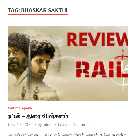
TAG:
BHASKAR SAKTHI
சினிமா விமர்சனம்
ரயில் – திரை விமர்சனம்
June 17, 2024
-
by
admin
-
Leave a Comment
வெண்ணிலா கபடி குழு, எம் மகன், ‘நான் மகான் அல்ல’ போன்ற