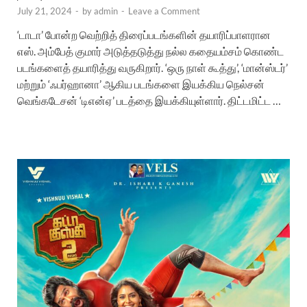
July 21, 2024
-
by
admin
-
Leave a Comment
‘டாடா’ போன்ற வெற்றித் திரைப்படங்களின் தயாரிப்பாளரான
எஸ். அம்பேத் குமார் அடுத்தடுத்து நல்ல கதையம்சம் கொண்ட
படங்களைத் தயாரித்து வருகிறார். ‘ஒரு நாள் கூத்து’, ‘மான்ஸ்டர்’
மற்றும் ‘ஃபர்ஹானா’ ஆகிய படங்களை இயக்கிய நெல்சன்
வெங்கடேசன் ‘டிஎன்ஏ’ படத்தை இயக்கியுள்ளார். திட்டமிட்ட …