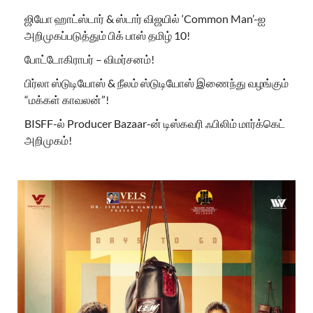
ஜியோ ஹாட்ஸ்டார் & ஸ்டார் விஜயில் ‘Common Man’-ஐ
அறிமுகப்படுத்தும் பிக் பாஸ் தமிழ் 10!
போட்டோகிராபர் – விமர்சனம்!
பிர்லா ஸ்டுடியோஸ் & நீலம் ஸ்டுடியோஸ் இணைந்து வழங்கும்
“மக்கள் காவலன்”!
BISFF-ல் Producer Bazaar-ன் டிஸ்கவரி ஃபிலிம் மார்க்கெட்
அறிமுகம்!