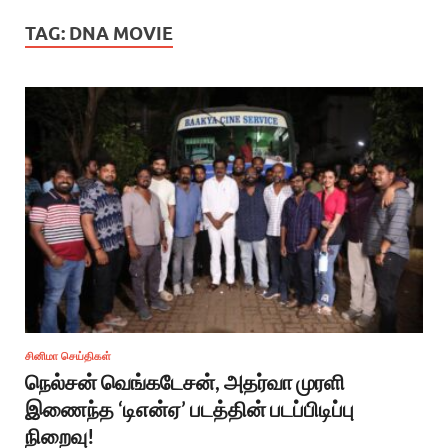
TAG:
DNA MOVIE
சினிமா செய்திகள்
நெல்சன் வெங்கடேசன், அதர்வா முரளி
இணைந்த ‘டிஎன்ஏ’ படத்தின் படப்பிடிப்பு
நிறைவு!