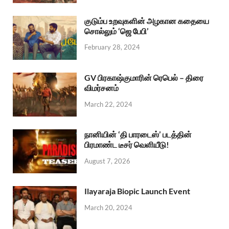
குடும்ப உறவுகளின் அழகான கதையை
சொல்லும் ‘ஜெ பேபி’
February 28, 2024
GV பிரகாஷ்குமாரின் ரெபெல் – திரை
விமர்சனம்
March 22, 2024
நானியின் ‘தி பாரடைஸ்’ படத்தின்
பிரமாண்ட டீசர் வெளியீடு!
August 7, 2026
Ilayaraja Biopic Launch Event
March 20, 2024