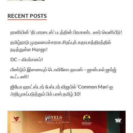
RECENT POSTS
நானியின் ‘தி பாரடைஸ்’ படத்தின் பிரமாண்ட டீசர் வெளியீடு!
தமிழ்நாடு முதலமைச்சராக சிறப்புக் கதாபாத்திரத்தில்
நடித்துள்ள H.ராஜா!
DC – விமர்சனம்!
மீண்டும் இணையும் டொவினோ தாமஸ் – ஜான்பால் ஜார்ஜ்
கூட்டணி!
ஜியோ ஹாட்ஸ்டார் & ஸ்டார் விஜயில் ‘Common Man’-ஐ
அறிமுகப்படுத்தும் பிக் பாஸ் தமிழ் 10!