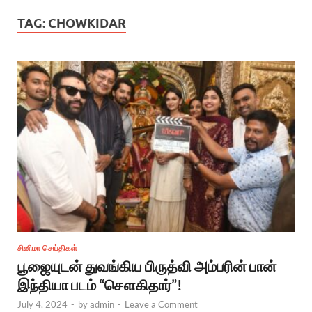
TAG:
CHOWKIDAR
சினிமா செய்திகள்
பூஜையுடன் துவங்கிய பிருத்வி அம்பரின் பான்
இந்தியா படம் “சௌகிதார்”!
July 4, 2024
-
by
admin
-
Leave a Comment