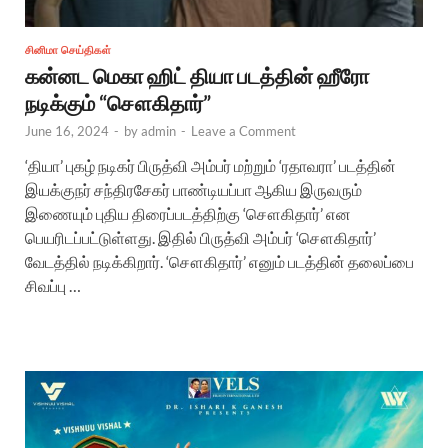
சினிமா செய்திகள்
கன்னட மெகா ஹிட் தியா படத்தின் ஹீரோ
நடிக்கும் “சௌகிதார்”
June 16, 2024
-
by
admin
-
Leave a Comment
‘தியா’ புகழ் நடிகர் பிருத்வி அம்பர் மற்றும் ‘ரதாவரா’ படத்தின்
இயக்குநர் சந்திரசேகர் பாண்டியப்பா ஆகிய இருவரும்
இணையும் புதிய திரைப்படத்திற்கு ‘சௌகிதார்’ என
பெயரிடப்பட்டுள்ளது. இதில் பிருத்வி அம்பர் ‘சௌகிதார்’
வேடத்தில் நடிக்கிறார். ‘சௌகிதார்’ எனும் படத்தின் தலைப்பை
சிவப்பு …