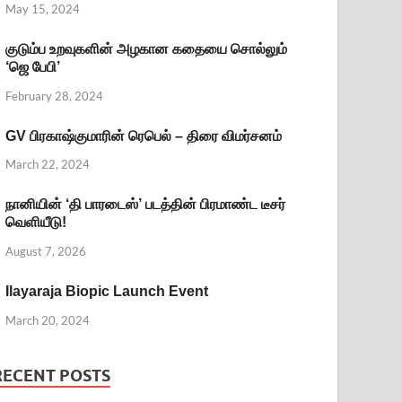
May 15, 2024
குடும்ப உறவுகளின் அழகான கதையை சொல்லும்
‘ஜெ பேபி’
February 28, 2024
GV பிரகாஷ்குமாரின் ரெபெல் – திரை விமர்சனம்
March 22, 2024
நானியின் ‘தி பாரடைஸ்’ படத்தின் பிரமாண்ட டீசர்
வெளியீடு!
August 7, 2026
Ilayaraja Biopic Launch Event
March 20, 2024
RECENT POSTS