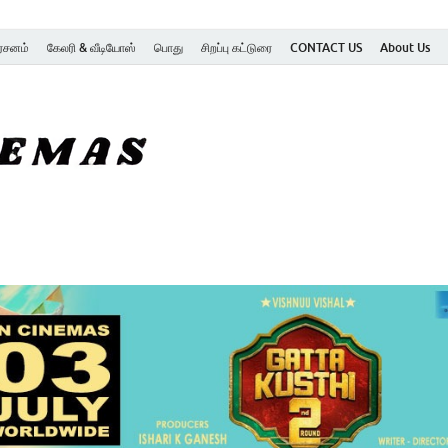
ர்சனம்
கேலரி & வீடியோஸ்
பொது
சிறப்பு கட்டுரை
CONTACT US
About Us
SK Cinemas