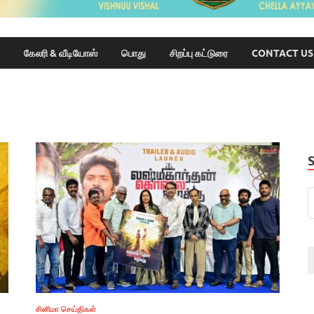
கேலரி & வீடியோஸ்
பொது
சிறப்பு கட்டுரை
CONTACT US
சினிமா செய்திகள்