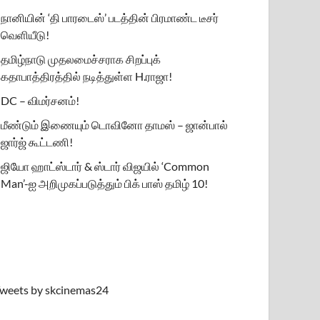
நானியின் ‘தி பாரடைஸ்’ படத்தின் பிரமாண்ட டீசர்
வெளியீடு!
தமிழ்நாடு முதலமைச்சராக சிறப்புக்
கதாபாத்திரத்தில் நடித்துள்ள H.ராஜா!
DC – விமர்சனம்!
மீண்டும் இணையும் டொவினோ தாமஸ் – ஜான்பால்
ஜார்ஜ் கூட்டணி!
ஜியோ ஹாட்ஸ்டார் & ஸ்டார் விஜயில் ‘Common
Man’-ஐ அறிமுகப்படுத்தும் பிக் பாஸ் தமிழ் 10!
weets by skcinemas24