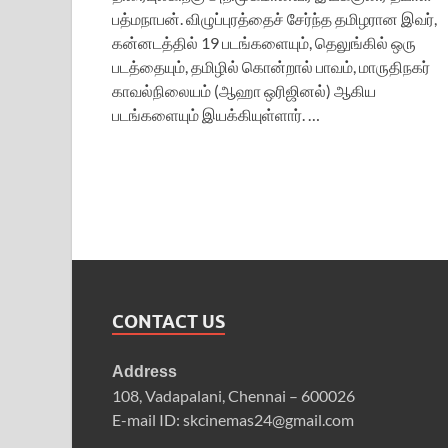
பத்மநாபன். விழுப்புரத்தைச் சேர்ந்த தமிழரான இவர்,
கன்னடத்தில் 19 படங்களையும், தெலுங்கில் ஒரு
படத்தையும், தமிழில் கொன்றால் பாவம், மாருதிநகர்
காவல்நிலையம் (ஆஹா ஒரிஜினல்) ஆகிய
படங்களையும் இயக்கியுள்ளார். …
CONTACT US
Address
108, Vadapalani, Chennai – 600026
E-mail ID: skcinemas24@gmail.com