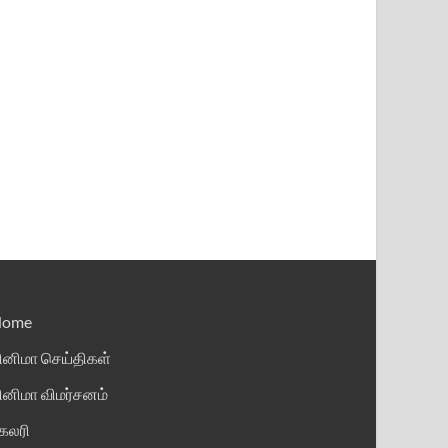
Home
ினிமா செய்திகள்
ினிமா விமர்சனம்
ேலரி