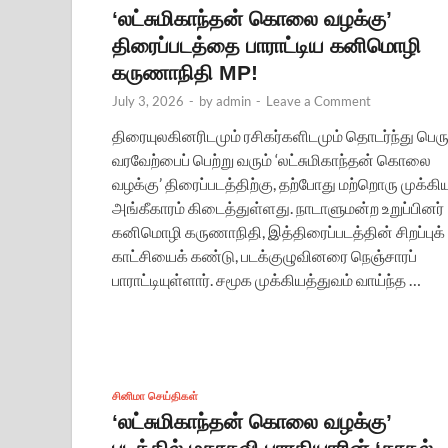
‘லட்சுமிகாந்தன் கொலை வழக்கு’
திரைப்படத்தை பாராட்டிய கனிமொழி
கருணாநிதி MP!
July 3, 2026
-
by
admin
-
Leave a Comment
திரையுலகினரிடமும் ரசிகர்களிடமும் தொடர்ந்து பெரு
வரவேற்பைப் பெற்று வரும் ‘லட்சுமிகாந்தன் கொலை
வழக்கு’ திரைப்படத்திற்கு, தற்போது மற்றொரு முக்கி
அங்கீகாரம் கிடைத்துள்ளது. நாடாளுமன்ற உறுப்பினர்
கனிமொழி கருணாநிதி, இத்திரைப்படத்தின் சிறப்புக்
காட்சியைக் கண்டு, படக்குழுவினரை நெஞ்சாரப்
பாராட்டியுள்ளார். சமூக முக்கியத்துவம் வாய்ந்த …
சினிமா செய்திகள்
‘லட்சுமிகாந்தன் கொலை வழக்கு’