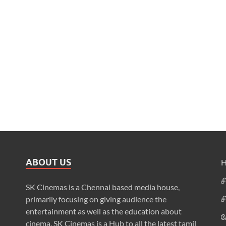
ABOUT US
ச
SK Cinemas is a Chennai based media house,
ச
primarily focusing on giving audience the
entertainment as well as the education about
க
cinema. SK Cinemas is a Hub to all the latest tamil