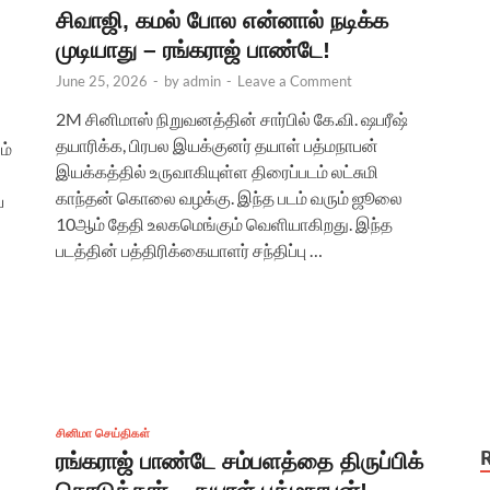
சிவாஜி, கமல் போல என்னால் நடிக்க
முடியாது – ரங்கராஜ் பாண்டே!
June 25, 2026
-
by
admin
-
Leave a Comment
2M சினிமாஸ் நிறுவனத்தின் சார்பில் கே.வி. ஷபரீஷ்
தயாரிக்க, பிரபல இயக்குனர் தயாள் பத்மநாபன்
ம்
இயக்கத்தில் உருவாகியுள்ள திரைப்படம் லட்சுமி
காந்தன் கொலை வழக்கு. இந்த படம் வரும் ஜூலை
ய
10ஆம் தேதி உலகமெங்கும் வெளியாகிறது. இந்த
படத்தின் பத்திரிக்கையாளர் சந்திப்பு …
சினிமா செய்திகள்
ரங்கராஜ் பாண்டே சம்பளத்தை திருப்பிக்