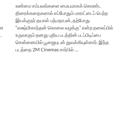
உண்மை சம்பவங்களை மையமாகக் கொண்ட
திரைக்கதைகளால் எப்போதும் பாராட்டைப் பெற்ற
இயக்குநர் தயாள் பத்மநாபன், தற்போது
னை
“லக்ஷ்மிகாந்தன் கொலை வழக்கு” என்ற தலைப்பில்
்ட
உருவாகும் தனது புதிய படத்தின் படப்பிடிப்பை
சென்னையில் பூஜையுடன் துவக்கியுள்ளார். இந்த
படத்தை 2M Cinemas சார்பில் …