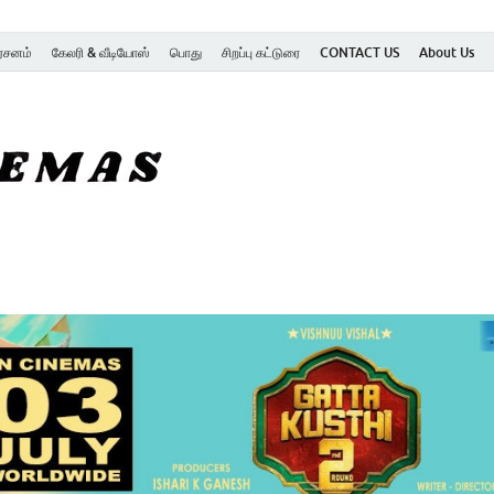
ர்சனம்
கேலரி & வீடியோஸ்
பொது
சிறப்பு கட்டுரை
CONTACT US
About Us
SK Cinemas