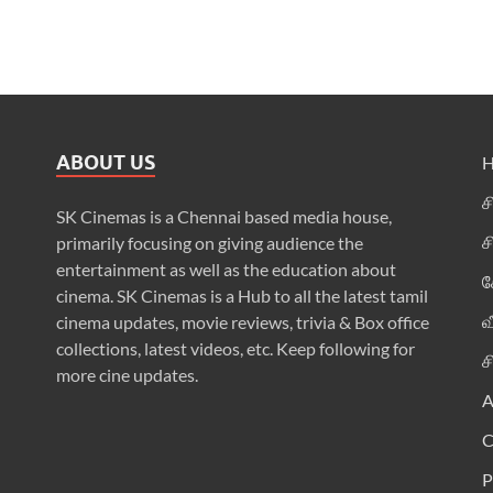
ABOUT US
ச
SK Cinemas is a Chennai based media house,
ச
primarily focusing on giving audience the
entertainment as well as the education about
க
cinema. SK Cinemas is a Hub to all the latest tamil
வ
cinema updates, movie reviews, trivia & Box office
collections, latest videos, etc. Keep following for
ச
more cine updates.
A
P