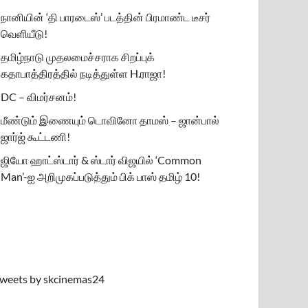
நானியின் ‘தி பாரடைஸ்’ படத்தின் பிரமாண்ட டீசர்
வெளியீடு!
தமிழ்நாடு முதலமைச்சராக சிறப்புக்
கதாபாத்திரத்தில் நடித்துள்ள H.ராஜா!
DC – விமர்சனம்!
மீண்டும் இணையும் டொவினோ தாமஸ் – ஜான்பால்
ஜார்ஜ் கூட்டணி!
ஜியோ ஹாட்ஸ்டார் & ஸ்டார் விஜயில் ‘Common
Man’-ஐ அறிமுகப்படுத்தும் பிக் பாஸ் தமிழ் 10!
weets by skcinemas24