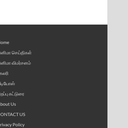
Home
ினிமா செய்திகள்
ினிமா விமர்சனம்
ேலரி
ீடியோஸ்
ிறப்பு கட்டுரை
bout Us
CONTACT US
rivacy Policy