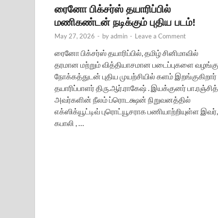
ரைனோ பிக்சர்ஸ் தயாரிப்பில்
மணிகண்டன் நடிக்கும் புதிய படம்!
May 27, 2026
-
by
admin
-
Leave a Comment
ரைனோ பிக்சர்ஸ் தயாரிப்பில், தமிழ் சினிமாவில்
தரமான மற்றும் வித்தியாசமான படைப்புகளை வழங்கு
நோக்கத்துடன் புதிய முயற்சியில் களம் இறங்குகிறார்
தயாரிப்பாளர் திரு.ஆர்.ராகேஷ் . இயக்குனர் பா.ரஞ்சித்
அவர்களின் நீலம் ப்ரொடக்ஷன் நிறுவனத்தில்
எக்ஸிக்யூட்டிவ் புரொட்யூசராக பணியாற்றியுள்ள இவர்,
கபாலி , …