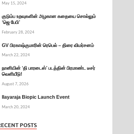
May 15, 2024
குடும்ப உறவுகளின் அழகான கதையை சொல்லும்
‘ஜெ பேபி’
February 28, 2024
GV பிரகாஷ்குமாரின் ரெபெல் – திரை விமர்சனம்
March 22, 2024
நானியின் ‘தி பாரடைஸ்’ படத்தின் பிரமாண்ட டீசர்
வெளியீடு!
August 7, 2026
Ilayaraja Biopic Launch Event
March 20, 2024
RECENT POSTS