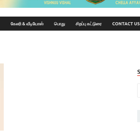
கேலரி & வீடியோஸ்
பொது
சிறப்பு கட்டுரை
CONTACT US