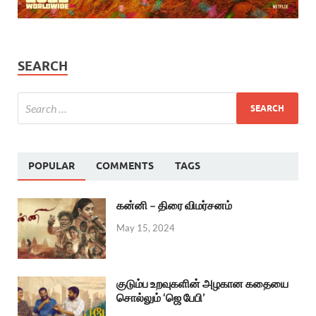
SEARCH
POPULAR
COMMENTS
TAGS
கன்னி – திரை விமர்சனம்
May 15, 2024
குடும்ப உறவுகளின் அழகான கதையை
சொல்லும் ‘ஜெ பேபி’