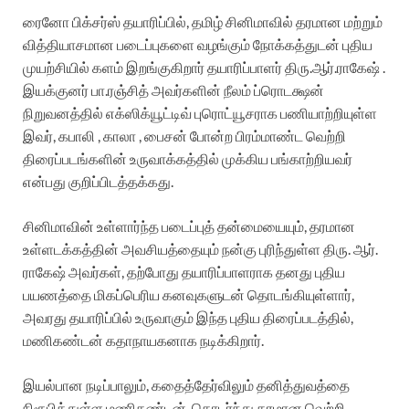
ரைனோ பிக்சர்ஸ் தயாரிப்பில், தமிழ் சினிமாவில் தரமான மற்றும்
வித்தியாசமான படைப்புகளை வழங்கும் நோக்கத்துடன் புதிய
முயற்சியில் களம் இறங்குகிறார் தயாரிப்பாளர் திரு.ஆர்.ராகேஷ் .
இயக்குனர் பா.ரஞ்சித் அவர்களின் நீலம் ப்ரொடக்ஷன்
நிறுவனத்தில் எக்ஸிக்யூட்டிவ் புரொட்யூசராக பணியாற்றியுள்ள
இவர், கபாலி , காலா , பைசன் போன்ற பிரம்மாண்ட வெற்றி
திரைப்படங்களின் உருவாக்கத்தில் முக்கிய பங்காற்றியவர்
என்பது குறிப்பிடத்தக்கது.
சினிமாவின் உள்ளார்ந்த படைப்புத் தன்மையையும், தரமான
உள்ளடக்கத்தின் அவசியத்தையும் நன்கு புரிந்துள்ள திரு. ஆர்.
ராகேஷ் அவர்கள், தற்போது தயாரிப்பாளராக தனது புதிய
பயணத்தை மிகப்பெரிய கனவுகளுடன் தொடங்கியுள்ளார்,
அவரது தயாரிப்பில் உருவாகும் இந்த புதிய திரைப்படத்தில்,
மணிகண்டன் கதாநாயகனாக நடிக்கிறார்.
இயல்பான நடிப்பாலும், கதைத்தேர்விலும் தனித்துவத்தை
நிரூபித்துள்ள மணிகண்டன், தொடர்ந்து தரமான வெற்றி