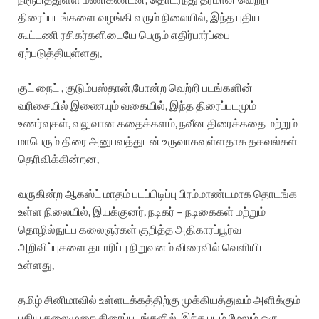
திரைப்படங்களை வழங்கி வரும் நிலையில், இந்த புதிய
கூட்டணி ரசிகர்களிடையே பெரும் எதிர்பார்ப்பை
ஏற்படுத்தியுள்ளது,
குட் நைட் , குடும்பஸ்தான்,போன்ற வெற்றி படங்களின்
வரிசையில் இணையும் வகையில், இந்த திரைப்படமும்
உணர்வுகள், வலுவான கதைக்களம், நவீன திரைக்கதை மற்றும்
மாபெரும் திரை அனுபவத்துடன் உருவாகவுள்ளதாக தகவல்கள்
தெரிவிக்கின்றன,
வருகின்ற ஆகஸ்ட் மாதம் படப்பிடிப்பு பிரம்மாண்டமாக தொடங்க
உள்ள நிலையில், இயக்குனர், நடிகர் – நடிகைகள் மற்றும்
தொழில்நுட்ப கலைஞர்கள் குறித்த அதிகாரப்பூர்வ
அறிவிப்புகளை தயாரிப்பு நிறுவனம் விரைவில் வெளியிட
உள்ளது,
தமிழ் சினிமாவில் உள்ளடக்கத்திற்கு முக்கியத்துவம் அளிக்கும்
புதிய தலைமுறை திரைப்படங்களில், இந்த படம் மேலும் ஒரு