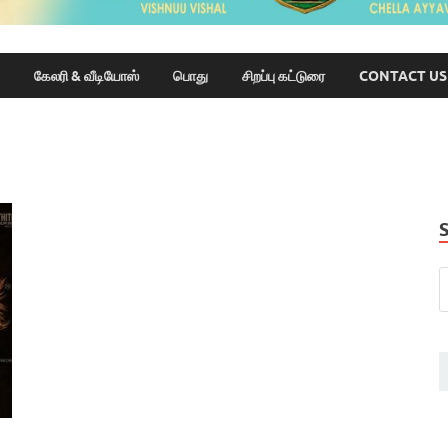
கேலரி & வீடியோஸ்
பொது
சிறப்பு கட்டுரை
CONTACT US