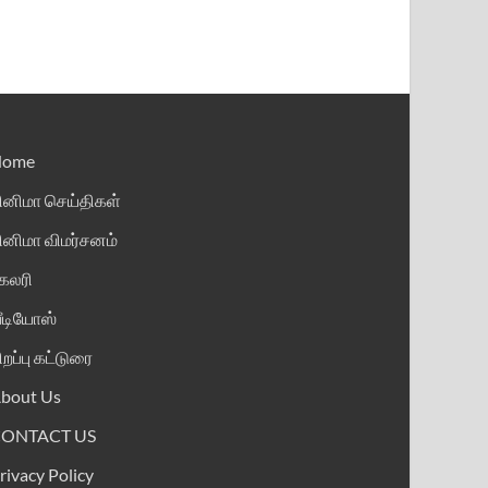
Home
ினிமா செய்திகள்
ினிமா விமர்சனம்
ேலரி
ீடியோஸ்
ிறப்பு கட்டுரை
bout Us
CONTACT US
rivacy Policy