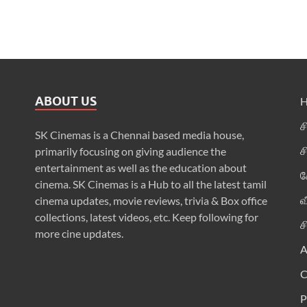
ABOUT US
ச
SK Cinemas is a Chennai based media house,
ச
primarily focusing on giving audience the
entertainment as well as the education about
க
cinema. SK Cinemas is a Hub to all the latest tamil
வ
cinema updates, movie reviews, trivia & Box office
collections, latest videos, etc. Keep following for
ச
more cine updates.
A
P