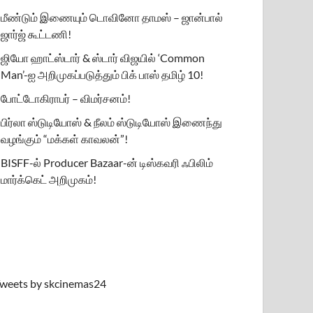
மீண்டும் இணையும் டொவினோ தாமஸ் – ஜான்பால்
ஜார்ஜ் கூட்டணி!
ஜியோ ஹாட்ஸ்டார் & ஸ்டார் விஜயில் ‘Common
Man’-ஐ அறிமுகப்படுத்தும் பிக் பாஸ் தமிழ் 10!
போட்டோகிராபர் – விமர்சனம்!
பிர்லா ஸ்டுடியோஸ் & நீலம் ஸ்டுடியோஸ் இணைந்து
வழங்கும் “மக்கள் காவலன்”!
BISFF-ல் Producer Bazaar-ன் டிஸ்கவரி ஃபிலிம்
மார்க்கெட் அறிமுகம்!
weets by skcinemas24