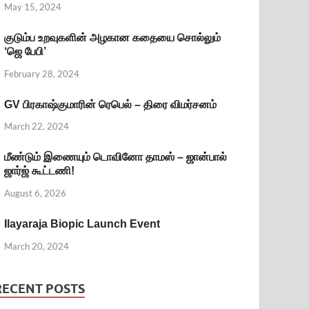
May 15, 2024
குடும்ப உறவுகளின் அழகான கதையை சொல்லும்
‘ஜெ பேபி’
February 28, 2024
GV பிரகாஷ்குமாரின் ரெபெல் – திரை விமர்சனம்
March 22, 2024
மீண்டும் இணையும் டொவினோ தாமஸ் – ஜான்பால்
ஜார்ஜ் கூட்டணி!
August 6, 2026
Ilayaraja Biopic Launch Event
March 20, 2024
RECENT POSTS