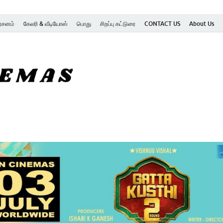
ர்சனம்
கேலரி & வீடியோஸ்
பொது
சிறப்பு கட்டுரை
CONTACT US
About Us
SK Cinemas