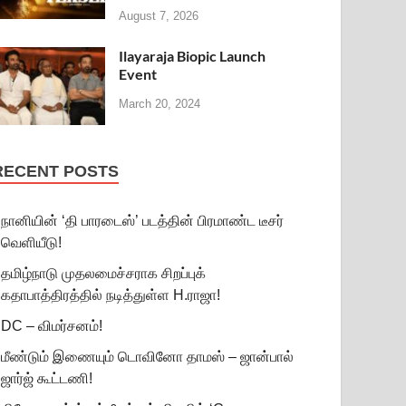
August 7, 2026
Ilayaraja Biopic Launch
Event
March 20, 2024
RECENT POSTS
நானியின் ‘தி பாரடைஸ்’ படத்தின் பிரமாண்ட டீசர்
வெளியீடு!
தமிழ்நாடு முதலமைச்சராக சிறப்புக்
கதாபாத்திரத்தில் நடித்துள்ள H.ராஜா!
DC – விமர்சனம்!
மீண்டும் இணையும் டொவினோ தாமஸ் – ஜான்பால்
ஜார்ஜ் கூட்டணி!