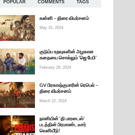
POPULAR
COMMENTS
TAGS
கன்னி – திரை விமர்சனம்
May 15, 2024
குடும்ப உறவுகளின் அழகான
கதையை சொல்லும் ‘ஜெ பேபி’
February 28, 2024
GV பிரகாஷ்குமாரின் ரெபெல் –
திரை விமர்சனம்
March 22, 2024
நானியின் ‘தி பாரடைஸ்’
படத்தின் பிரமாண்ட டீசர்
வெளியீடு!