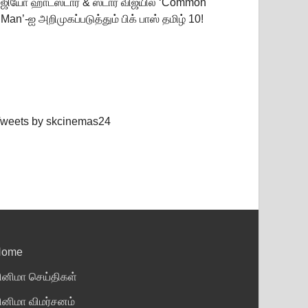
ஜியோ ஹாட்ஸ்டார் & ஸ்டார் விஜயில் ‘Common
Man’-ஐ அறிமுகப்படுத்தும் பிக் பாஸ் தமிழ் 10!
weets by skcinemas24
Home
ினிமா செய்திகள்
ினிமா விமர்சனம்