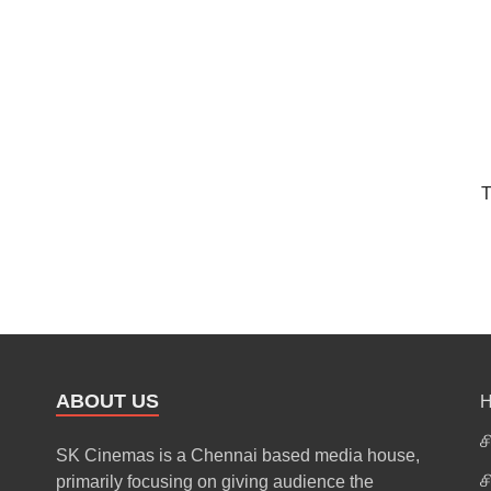
T
ABOUT US
ச
SK Cinemas is a Chennai based media house,
ச
primarily focusing on giving audience the