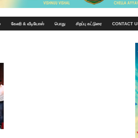
்
கேலரி & வீடியோஸ்
பொது
சிறப்பு கட்டுரை
CONTACT U