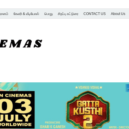
ர்சனம்
கேலரி & வீடியோஸ்
பொது
சிறப்பு கட்டுரை
CONTACT US
About Us
SK Cinemas