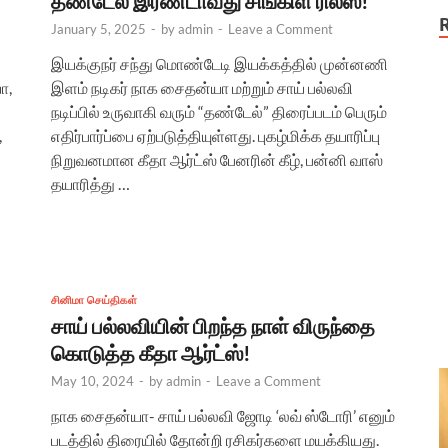
தண்டேல் இரண்டாவது சிங்கிள் ரிலீஸ்!
January 5, 2025
-
by
admin
-
Leave a Comment
இயக்குநர் சந்து மொண்டேடி இயக்கத்தில் முன்னணி
ா,
இளம் நடிகர் நாக சைதன்யா மற்றும் சாய் பல்லவி
நடிப்பில் உருவாகி வரும் “தண்டேல்” திரைப்படம் பெரும்
,
எதிர்பார்ப்பை ஏற்படுத்தியுள்ளது. புகழ்மிக்க தயாரிப்பு
நிறுவனமான கீதா ஆர்ட்ஸ் பேனரின் கீழ், பன்னி வாஸ்
தயாரித்து …
சினிமா செய்திகள்
சாய் பல்லவியின் பிறந்த நாள் விருந்தை
கொடுத்த கீதா ஆர்ட்ஸ்!
May 10, 2024
-
by
admin
-
Leave a Comment
ி
நாக சைதன்யா- சாய் பல்லவி ஜோடி ‘லவ் ஸ்டோரி’ எனும்
படத்தில் திரையில் தோன்றி ரசிகர்களை மயக்கியது.