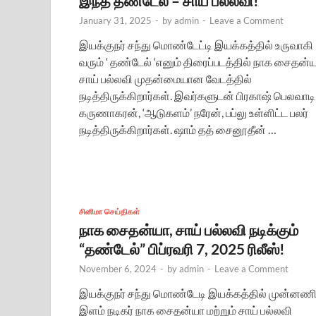
இந்த தண்டேல் – சாய் பல்லவி!
January 31, 2025
-
by
admin
-
Leave a Comment
இயக்குநர் சந்து மொண்டேட்டி இயக்கத்தில் உருவாகி
வரும் ‘ தண்டேல் ‘எனும் திரைப்படத்தில் நாக சைதன்ய
சாய் பல்லவி முதன்மையான வேடத்தில்
நடித்திருக்கிறார்கள். இவர்களுடன் பிரகாஷ் பெலவாடி
கருணாகரன், ‘ஆடுகளம்’ நரேன், பப்லு உள்ளிட்ட பலர்
நடித்திருக்கிறார்கள். ஷாம் தத் சைனூதீன் …
சினிமா செய்திகள்
நாக சைதன்யா, சாய் பல்லவி நடிக்கும்
“தண்டேல்” பிப்ரவரி 7, 2025 ரிலீஸ்!
November 6, 2024
-
by
admin
-
Leave a Comment
இயக்குநர் சந்து மொண்டேடி இயக்கத்தில் முன்னண
இளம் நடிகர் நாக சைதன்யா மற்றும் சாய் பல்லவி