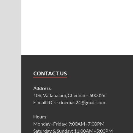
CONTACT US
Address
108, Vadapalani, Chennai – 600026
E-mail ID: skcinemas24@gmail.com
Hours
Monday–Friday: 9:00AM–7:00PM
Saturday & Sunday: 11:00AM–5:00PM