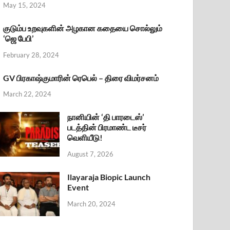
May 15, 2024
குடும்ப உறவுகளின் அழகான கதையை சொல்லும்
‘ஜெ பேபி’
February 28, 2024
GV பிரகாஷ்குமாரின் ரெபெல் – திரை விமர்சனம்
March 22, 2024
நானியின் ‘தி பாரடைஸ்’
படத்தின் பிரமாண்ட டீசர்
வெளியீடு!
August 7, 2026
Ilayaraja Biopic Launch
Event
March 20, 2024