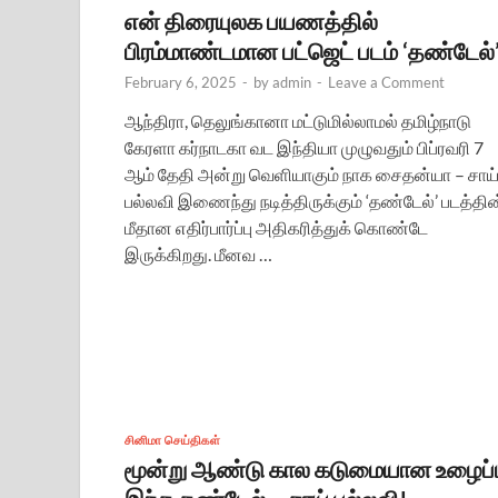
என் திரையுலக பயணத்தில்
பிரம்மாண்டமான பட்ஜெட் படம் ‘தண்டேல்
February 6, 2025
-
by
admin
-
Leave a Comment
ஆந்திரா, தெலுங்கானா மட்டுமில்லாமல் தமிழ்நாடு
கேரளா கர்நாடகா வட இந்தியா முழுவதும் பிப்ரவரி 7
ஆம் தேதி அன்று வெளியாகும் நாக சைதன்யா – சாய
பல்லவி இணைந்து நடித்திருக்கும் ‘தண்டேல்’ படத்தின
மீதான எதிர்பார்ப்பு அதிகரித்துக் கொண்டே
இருக்கிறது. மீனவ …
சினிமா செய்திகள்
மூன்று ஆண்டு கால கடுமையான உழைப்ப