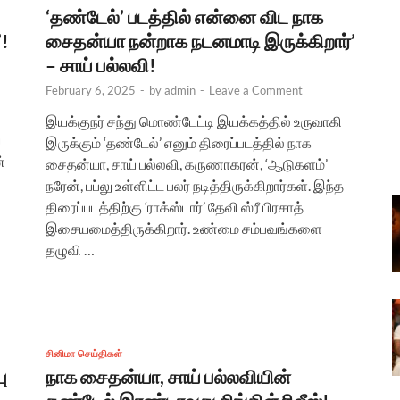
‘தண்டேல்’ படத்தில் என்னை விட நாக
’!
சைதன்யா நன்றாக நடனமாடி இருக்கிறார்’
– சாய் பல்லவி!
February 6, 2025
-
by
admin
-
Leave a Comment
இயக்குநர் சந்து மொண்டேட்டி இயக்கத்தில் உருவாகி
்
இருக்கும் ‘தண்டேல்’ எனும் திரைப்படத்தில் நாக
்
சைதன்யா, சாய் பல்லவி, கருணாகரன், ‘ஆடுகளம்’
நரேன், பப்லு உள்ளிட்ட பலர் நடித்திருக்கிறார்கள். இந்த
திரைப்படத்திற்கு ‘ராக்ஸ்டார்’ தேவி ஸ்ரீ பிரசாத்
இசையமைத்திருக்கிறார். உண்மை சம்பவங்களை
தழுவி …
சினிமா செய்திகள்
ு
நாக சைதன்யா, சாய் பல்லவியின்