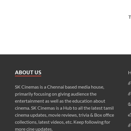
T
ABOUT US
ச
SK Cinemas is a Chennai based media house,
ச
primarily focusing on giving audience the
entertainment as well as the education about
க
cinema. SK Cinemas is a Hub to all the latest tamil
வ
cinema updates, movie reviews, trivia & Box office
collections, latest videos, etc. Keep following for
ச
more cine updates.