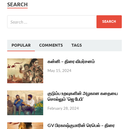
SEARCH
POPULAR
COMMENTS
TAGS
கன்னி – திரை விமர்சனம்
May 15, 2024
குடும்ப உறவுகளின் அழகான கதையை
சொல்லும் ‘ஜெ பேபி’
February 28, 2024
GV பிரகாஷ்குமாரின் ரெபெல் – திரை