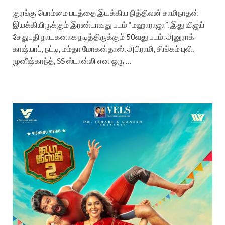
குரங்கு பொம்மை படத்தை இயக்கிய நித்திலன் சாமிநாதன்
இயக்கியிருக்கும் இரண்டாவது படம் “மஹாராஜா”. இது விஜய்
சேதுபதி நாயகனாக நடித்திருக்கும் 50வது படம். அனுராக்
காஷ்யாப், நட்டி, மம்தா மோகன்தாஸ், அபிராமி, சிங்கம் புலி,
முனீஷ்காந்த், SS ஸ்டான்லி என ஒரு …