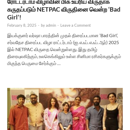
ரோட்டர்டாம் விழாவின் மிக உயரிய விருதாக
கருதப்படும் NETPAC விருதினை வென்ற ‘Bad
Girl’!
February 8, 2025
-
by
admin
-
Leave a Comment
இயக்குனர் வர்ஷா பாரத்தின் முதல் திரைப்படமான ‘Bad Girl’,
சர்வதேச திரைப்பட விழா ராட்டர்டாம் (ஐ. எஃப். எஃப். ஆர்) 2025
இல் NETPAC விருதை வென்றுள்ளது. இது தமிழ்
திரையுலகிற்கும், உலகெங்கிலும் உள்ள சினிமா ரசிகர்களுக்கும்
மிகுந்த பெருமை சேர்க்கும் …