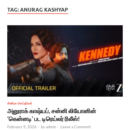
TAG:
ANURAG KASHYAP
சினிமா செய்திகள்
அனுராக் காஷ்யப், சன்னி லியோனின்
‘கென்னடி’ பட டிரெய்லர் ரிலீஸ்!
February 9, 2026
-
by
admin
-
Leave a Comment