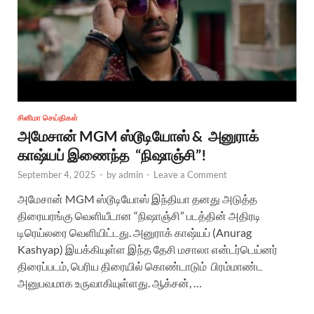
சினிமா செய்திகள்
அமேசான் MGM ஸ்டூடியோஸ் & அனுராக்
காஷ்யப் இணைந்த “நிஷாஞ்சி”!
September 4, 2025
-
by
admin
-
Leave a Comment
அமேசான் MGM ஸ்டூடியோஸ் இந்தியா தனது அடுத்த
திரையரங்கு வெளியீடான “நிஷாஞ்சி” படத்தின் அதிரடி
டிரெய்லரை வெளியிட்டது. அனுராக் காஷ்யப் (Anurag
Kashyap) இயக்கியுள்ள இந்த தேசி மசாலா என்டர்டெய்னர்
திரைப்படம், பெரிய திரையில் கொண்டாடும் பிரம்மாண்ட
அனுபவமாக உருவாகியுள்ளது. ஆக்சன், …