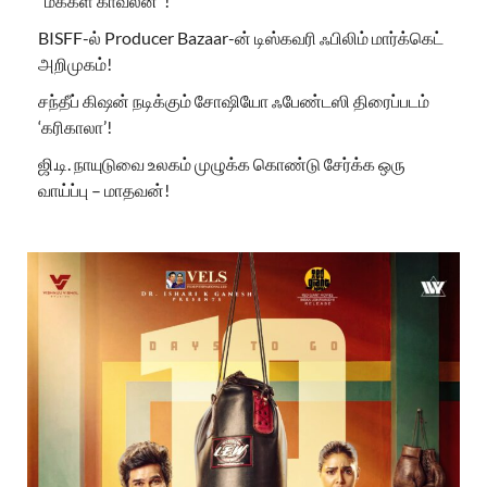
“மக்கள் காவலன்”!
BISFF-ல் Producer Bazaar-ன் டிஸ்கவரி ஃபிலிம் மார்க்கெட்
அறிமுகம்!
சந்தீப் கிஷன் நடிக்கும் சோஷியோ ஃபேண்டஸி திரைப்படம்
‘கரிகாலா’!
ஜி.டி. நாயுடுவை உலகம் முழுக்க கொண்டு சேர்க்க ஒரு
வாய்ப்பு – மாதவன்!