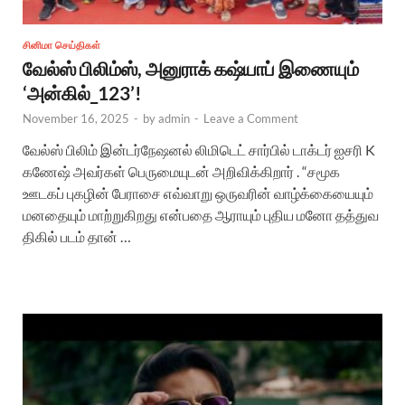
சினிமா செய்திகள்
வேல்ஸ் பிலிம்ஸ், அனுராக் கஷ்யாப் இணையும்
‘அன்கில்_123’!
November 16, 2025
-
by
admin
-
Leave a Comment
வேல்ஸ் பிலிம் இன்டர்நேஷனல் லிமிடெட் சார்பில் டாக்டர் ஐசரி K
கணேஷ் அவர்கள் பெருமையுடன் அறிவிக்கிறார் . “சமூக
ஊடகப் புகழின் பேராசை எவ்வாறு ஒருவரின் வாழ்க்கையையும்
மனதையும் மாற்றுகிறது என்பதை ஆராயும் புதிய மனோ தத்துவ
திகில் படம் தான் …