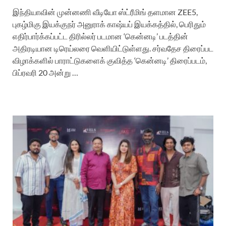
இந்தியாவின் முன்னணி வீடியோ ஸ்ட்ரீமிங் தளமான ZEE5,
புகழ்மிகு இயக்குநர் அனுராக் காஷ்யப் இயக்கத்தில், பெரிதும்
எதிர்பார்க்கப்பட்ட திரில்லர் படமான ‘கென்னடி’ படத்தின்
அதிரடியான டிரெய்லரை வெளியிட்டுள்ளது. சர்வதேச திரைப்பட
விழாக்களில் பாராட்டுகளைக் குவித்த ‘கென்னடி’ திரைப்படம்,
பிப்ரவரி 20 அன்று …