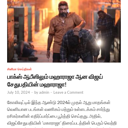
சினிமா செய்திகள்
பாக்ஸ் ஆபீஸிலும் மஹாராஜா ஆன விஜய்
சேதுபதியின் மஹாராஜா!
July 10, 2024
-
by
admin
-
Leave a Comment
கோலிவுட்டில் இந்த ஆண்டு 2024ல் முதல் ஆறு மாதங்கள்
வெளியான படங்கள் வணிகம் மற்றும் உள்ளடக்கம் சார்ந்து
ரசிகர்களின் எதிர்ப்பார்ப்பை பூர்த்தி செய்தது. அதில்,
விஜய்சேதுபதியின் ‘மகாராஜா’ திரைப்படத்தின் பெரும் வெற்றி