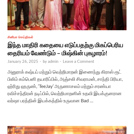
சினிமா செய்திகள்
இந்த மாதிரி கதையை எடுப்பதற்கு மிகப்பெரிய
தைரியம் வேண்டும் – மிஷ்கின் புகழாரம்!
January 26, 2025
-
by
admin
-
Leave a Comment
அனுராக் கஷ்யப் மற்றும் வெற்றிமாறன் இணைந்து கிராஸ் ரூட்
பிலிம் கம்பெனி தயாரிப்பில், அஞ்சலி சிவராமன், சாந்தி பிரியா,
ஹ்ரிது ஹருண், ‘TeeJay’ அருணாசலம் மற்றும் சரண்யா
ரவிச்சந்திரன் நடிப்பில், வெற்றிமாறனின் உதவி இயக்குனரான
வர்ஷா பரத்தின் இயக்கத்தில் உருவான Bad …