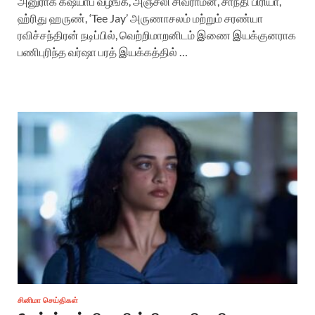
அனுராக் கஷயாப் வழங்க, அஞ்சலி சிவராமன், சாந்தி பிரியா,
ஹ்ரிது ஹருண், ‘Tee Jay’ அருணாசலம் மற்றும் சரண்யா
ரவிச்சந்திரன் நடிப்பில், வெற்றிமாறனிடம் இணை இயக்குனராக
பணிபுரிந்த வர்ஷா பரத் இயக்கத்தில் …
சினிமா செய்திகள்