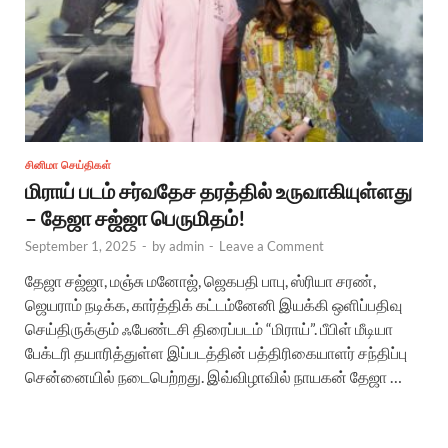
சினிமா செய்திகள்
மிராய் படம் சர்வதேச தரத்தில் உருவாகியுள்ளது
– தேஜா சஜ்ஜா பெருமிதம்!
September 1, 2025
-
by
admin
-
Leave a Comment
தேஜா சஜ்ஜா, மஞ்சு மனோஜ், ஜெகபதி பாபு, ஸ்ரியா சரண்,
ஜெயராம் நடிக்க, கார்த்திக் கட்டம்னேனி இயக்கி ஒளிப்பதிவு
செய்திருக்கும் ஃபேண்டசி திரைப்படம் “மிராய்”. பீபிள் மீடியா
பேக்டரி தயாரித்துள்ள இப்படத்தின் பத்திரிகையாளர் சந்திப்பு
சென்னையில் நடைபெற்றது. இவ்விழாவில் நாயகன் தேஜா …