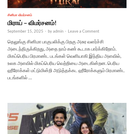
சினிமா விமர்சனம்
மிராய் – விமர்சனம்!
September 15, 2025
-
by
admin
-
Leave a Comment
தெலுங்கு சினிமா பாகுபலிக்கு பிறகு அசுர வளர்ச்சி
அடைந்திருக்கிறது, அதை நாம் கண் கூடாக பார்க்கிறோம்.
மிகப்பெரிய பிரமாண்ட படங்கள் வெளியாகி இந்திய அளவில்,
உலக அளவில் மிகப்பெரிய வெற்றியை அடைகின்றன. பெரிய
ஹீரோக்கள் மட்டுமின்றி அடுத்தக்கட ஹீரோக்களும் பிரமாண்ட
படங்களில் …