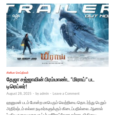
சினிமா செய்திகள்
தேஜா சஜ்ஜாவின் பிரம்மாண்ட “மிராய்” பட
டிரெய்லர்!
August 28, 2025
-
by
admin
-
Leave a Comment
ஹனுமன் படம் போன்ற மாபெரும் வெற்றியை தொடர்ந்து பெறும்
அதிர்ஷ்டம் எல்லா நடிகர்களுக்கும் கிடைப்பதில்லை. ஆனால்
“புதிய தலைமுறை சூப்பர் ஹீரோ” தேஜா சஜ்ஜா, விதியை