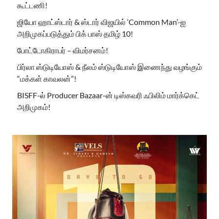
கூட்டணி!
ஜியோ ஹாட்ஸ்டார் & ஸ்டார் விஜயில் ‘Common Man’-ஐ
அறிமுகப்படுத்தும் பிக் பாஸ் தமிழ் 10!
போட்டோகிராபர் – விமர்சனம்!
பிர்லா ஸ்டுடியோஸ் & நீலம் ஸ்டுடியோஸ் இணைந்து வழங்கும்
“மக்கள் காவலன்”!
BISFF-ல் Producer Bazaar-ன் டிஸ்கவரி ஃபிலிம் மார்க்கெட்
அறிமுகம்!