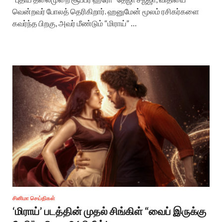
வென்றவர் போலத் தெரிகிறார். ஹனுமேன் மூலம் ரசிகர்களை
கவர்ந்த பிறகு, அவர் மீண்டும் “மிராய்” …
சினிமா செய்திகள்
‘மிராய்’ படத்தின் முதல் சிங்கிள் “வைப் இருக்கு