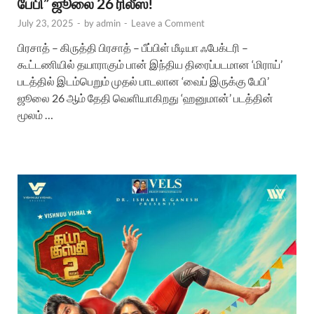
பேபி” ஜூலை 26 ரிலீஸ்!
July 23, 2025
-
by
admin
-
Leave a Comment
பிரசாத் – கிருத்தி பிரசாத் – பீப்பிள் மீடியா ஃபேக்டரி –
கூட்டணியில் தயாராகும் பான் இந்திய திரைப்படமான ‘மிராய்’
படத்தில் இடம்பெறும் முதல் பாடலான ‘வைப் இருக்கு பேபி’
ஜூலை 26 ஆம் தேதி வெளியாகிறது ‘ஹனுமான்’ படத்தின்
மூலம் …