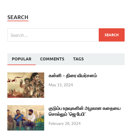
SEARCH
POPULAR
COMMENTS
TAGS
கன்னி – திரை விமர்சனம்
May 15, 2024
குடும்ப உறவுகளின் அழகான கதையை
சொல்லும் ‘ஜெ பேபி’
February 28, 2024