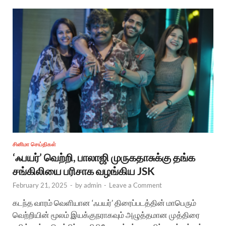
சினிமா செய்திகள்
‘ஃபயர்’ வெற்றி, பாலாஜி முருகதாசுக்கு தங்க
சங்கிலியை பரிசாக வழங்கிய JSK
February 21, 2025
-
by
admin
-
Leave a Comment
கடந்த வாரம் வெளியான ‘ஃபயர்’ திரைப்படத்தின் மாபெரும்
வெற்றியின் மூலம் இயக்குநராகவும் அழுத்தமான முத்திரை