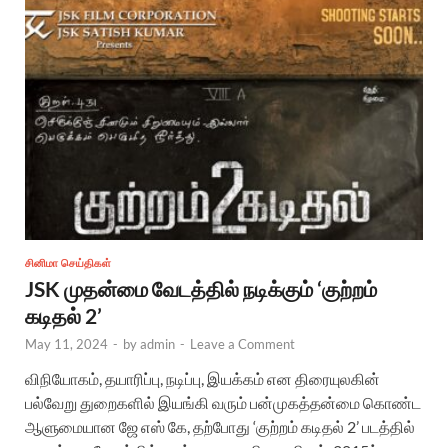
சினிமா செய்திகள்
JSK முதன்மை வேடத்தில் நடிக்கும் ‘குற்றம்
கடிதல் 2’
May 11, 2024
-
by
admin
-
Leave a Comment
விநியோகம், தயாரிப்பு, நடிப்பு, இயக்கம் என திரையுலகின்
பல்வேறு துறைகளில் இயங்கி வரும் பன்முகத்தன்மை கொண்ட
ஆளுமையான‌ ஜே எஸ் கே, தற்போது ‘குற்றம் கடிதல் 2’ படத்தில்