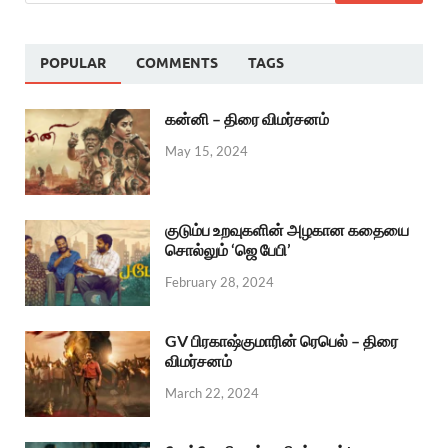
POPULAR
COMMENTS
TAGS
கன்னி – திரை விமர்சனம்
May 15, 2024
குடும்ப உறவுகளின் அழகான கதையை
சொல்லும் ‘ஜெ பேபி’
February 28, 2024
GV பிரகாஷ்குமாரின் ரெபெல் – திரை
விமர்சனம்
March 22, 2024