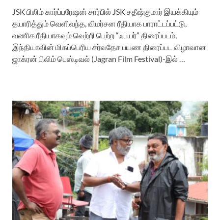
JSK பிலிம் கார்ப்பரேஷன் சார்பில் JSK சதீஷ்குமார் இயக்கியும்
தயாரித்தும் வெளிவந்த, விமர்சன ரீதியாக பாராட்டப்பட்டு,
வணிக ரீதியாகவும் வெற்றி பெற்ற “ஃபயர்” திரைப்படம்,
இந்தியாவின் மிகப்பெரிய சர்வதேச பயண திரைப்பட விழாவான
ஜாக்ரன் பிலிம் பெஸ்டிவல் (Jagran Film Festival)-இல் …