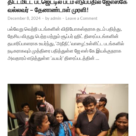
திட்டமிட்ட பட்ஜெட்டில் படம் எடுப்பதில் ஜேஎஸ்கே
வல்லவர் – தேனாண்டாள் முரளி!
December 8, 2024
-
by
admin
-
Leave a Comment
பல்வேறு வெற்றி படங்களின் விநியோகஸ்தராக தடம் பதித்து,
தேசிய விருது பெற்ற மற்றும் சூப்பர் ஹிட் திரைப்படங்களின்
தயாரிப்பாளராக உயர்ந்து, ‘அநீதி’, ‘வாழை’, உள்ளிட்ட படங்களில்
நடிகராகவும் முத்திரை பதித்துள்ள ஜே எஸ் கே இயக்குநராக
அவதாரம் எடுத்துள்ள ‘ஃபயர்’ திரைப்படத்தின் …