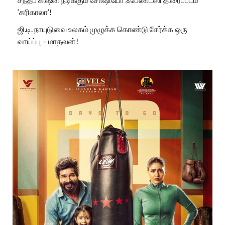
‘கரிகாலா’!
ஜி.டி. நாயுடுவை உலகம் முழுக்க கொண்டு சேர்க்க ஒரு
வாய்ப்பு – மாதவன்!