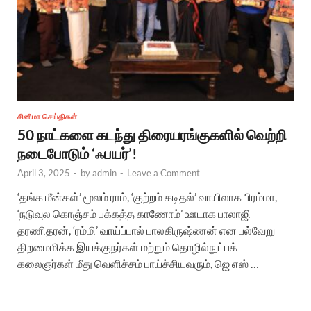
சினிமா செய்திகள்
50 நாட்களை கடந்து திரையரங்குகளில் வெற்றி
நடைபோடும் ‘ஃபயர்’!
April 3, 2025
-
by
admin
-
Leave a Comment
‘தங்க மீன்கள்’ மூலம் ராம், ‘குற்றம் கடிதல்’ வாயிலாக பிரம்மா,
‘நடுவுல கொஞ்சம் பக்கத்த காணோம்’ ஊடாக பாலாஜி
தரணிதரன், ‘ரம்மி’ வாய்ப்பால் பாலகிருஷ்ணன் என பல்வேறு
திறமைமிக்க இயக்குநர்கள் மற்றும் தொழில்நுட்பக்
கலைஞர்கள் மீது வெளிச்சம் பாய்ச்சியவரும், ஜெ எஸ் …