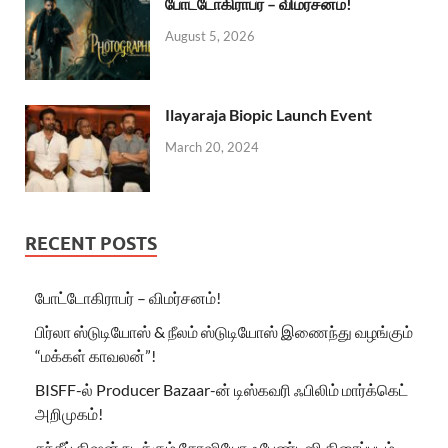
போட்டோகிராபர் – விமர்சனம்!
August 5, 2026
Ilayaraja Biopic Launch Event
March 20, 2024
RECENT POSTS
போட்டோகிராபர் – விமர்சனம்!
பிர்லா ஸ்டுடியோஸ் & நீலம் ஸ்டுடியோஸ் இணைந்து வழங்கும்
“மக்கள் காவலன்”!
BISFF-ல் Producer Bazaar-ன் டிஸ்கவரி ஃபிலிம் மார்க்கெட்
அறிமுகம்!
சந்தீப் கிஷன் நடிக்கும் சோஷியோ ஃபேண்டஸி திரைப்படம்