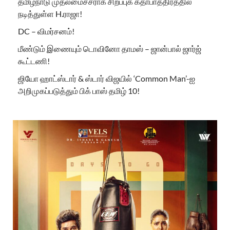
தமிழ்நாடு முதலமைச்சராக சிறப்புக் கதாபாத்திரத்தில்
நடித்துள்ள H.ராஜா!
DC – விமர்சனம்!
மீண்டும் இணையும் டொவினோ தாமஸ் – ஜான்பால் ஜார்ஜ்
கூட்டணி!
ஜியோ ஹாட்ஸ்டார் & ஸ்டார் விஜயில் ‘Common Man’-ஐ
அறிமுகப்படுத்தும் பிக் பாஸ் தமிழ் 10!