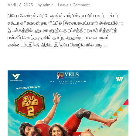
April 16, 2025
-
by
admin
-
Leave a Comment
நியோ கேஸ்டில் கிரியேஷன்ஸ் சார்பில் தயாரிப்பாளர் டாக்டர்
சத்யா கரிகாலன் தயாரிப்பில் இசையமைப்பாளர் அஸ்வமித்ரா
இயக்கத்தில் புதுமுக குழந்தை நட்சத்திர நடிகர் சித்தார்த்
பன்னீர் சொந்த குரலில் தமிழ், தெலுங்கு , மலையாளம்
,கன்னடம், இந்தி ஆகிய இந்திய மொழிகளில் பாடி, …