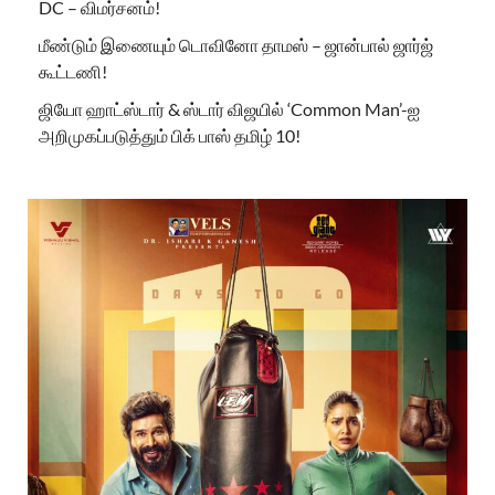
DC – விமர்சனம்!
மீண்டும் இணையும் டொவினோ தாமஸ் – ஜான்பால் ஜார்ஜ்
கூட்டணி!
ஜியோ ஹாட்ஸ்டார் & ஸ்டார் விஜயில் ‘Common Man’-ஐ
அறிமுகப்படுத்தும் பிக் பாஸ் தமிழ் 10!