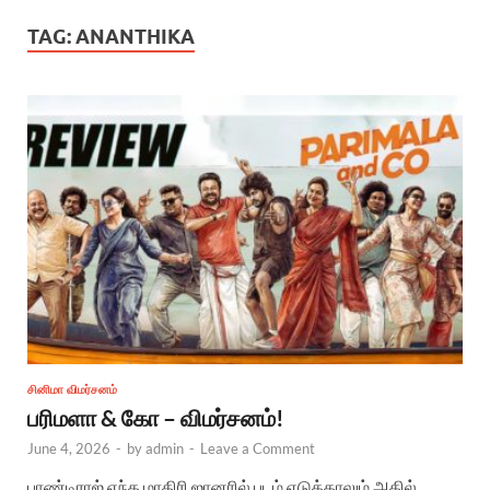
TAG:
ANANTHIKA
சினிமா விமர்சனம்
பரிமளா & கோ – விமர்சனம்!
June 4, 2026
-
by
admin
-
Leave a Comment
பாண்டிராஜ் எந்த மாதிரி ஜானரில் படம் எடுத்தாலும் அதில்