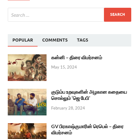
POPULAR
COMMENTS
TAGS
கன்னி – திரை விமர்சனம்
May 15, 2024
குடும்ப உறவுகளின் அழகான கதையை
சொல்லும் ‘ஜெ பேபி’
February 28, 2024
GV பிரகாஷ்குமாரின் ரெபெல் – திரை
விமர்சனம்