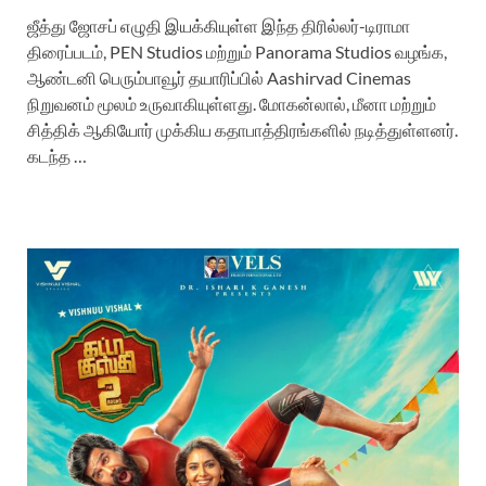
ஜீத்து ஜோசப் எழுதி இயக்கியுள்ள இந்த திரில்லர்-டிராமா
திரைப்படம், PEN Studios மற்றும் Panorama Studios வழங்க,
ஆண்டனி பெரும்பாவூர் தயாரிப்பில் Aashirvad Cinemas
நிறுவனம் மூலம் உருவாகியுள்ளது. மோகன்லால், மீனா மற்றும்
சித்திக் ஆகியோர் முக்கிய கதாபாத்திரங்களில் நடித்துள்ளனர்.
கடந்த …