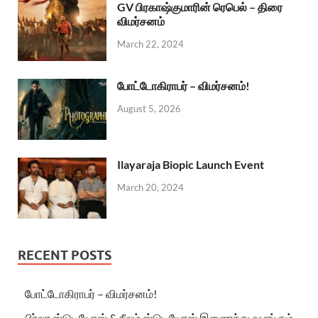
GV பிரகாஷ்குமாரின் ரெபெல் – திரை
விமர்சனம்
March 22, 2024
போட்டோகிராபர் – விமர்சனம்!
August 5, 2026
Ilayaraja Biopic Launch Event
March 20, 2024
RECENT POSTS
போட்டோகிராபர் – விமர்சனம்!
பிர்லா ஸ்டுடியோஸ் & நீலம் ஸ்டுடியோஸ் இணைந்து வழங்கும்