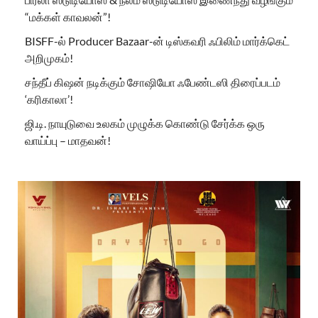
“மக்கள் காவலன்”!
BISFF-ல் Producer Bazaar-ன் டிஸ்கவரி ஃபிலிம் மார்க்கெட்
அறிமுகம்!
சந்தீப் கிஷன் நடிக்கும் சோஷியோ ஃபேண்டஸி திரைப்படம்
‘கரிகாலா’!
ஜி.டி. நாயுடுவை உலகம் முழுக்க கொண்டு சேர்க்க ஒரு
வாய்ப்பு – மாதவன்!