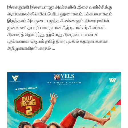
இசைஞானி இளையராஜா அவர்களின் இசை வளர்ச்சிக்கு
ஆரம்பகாலத்தில் மிகப்பெரிய தூணாகவும், பக்கபலமாகவும்
இருந்தவர் அவருடைய மூத்த அண்ணனும், திரையுலகின்
முன்னணி தயாரிப்பாளருமான ஆர்.டி.பாஸ்கர் அவர்கள்.
அவரைத் தொடர்ந்து, தற்போது அவருடைய கடைசி
புதல்வனான ஜெயன் தமிழ் திரையுலகில் கதாநாயகனாக
அறிமுகமாகிறார். காதல் …