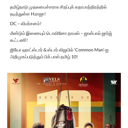
தமிழ்நாடு முதலமைச்சராக சிறப்புக் கதாபாத்திரத்தில்
நடித்துள்ள H.ராஜா!
DC – விமர்சனம்!
மீண்டும் இணையும் டொவினோ தாமஸ் – ஜான்பால் ஜார்ஜ்
கூட்டணி!
ஜியோ ஹாட்ஸ்டார் & ஸ்டார் விஜயில் ‘Common Man’-ஐ
அறிமுகப்படுத்தும் பிக் பாஸ் தமிழ் 10!