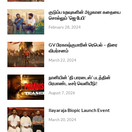
குடும்ப உறவுகளின் அழகான கதையை
சொல்லும் ‘ஜெ பேபி’
February 28, 2024
GV பிரகாஷ்குமாரின் ரெபெல் – திரை
விமர்சனம்
March 22, 2024
நானியின் ‘தி பாரடைஸ்’ படத்தின்
பிரமாண்ட டீசர் வெளியீடு!
August 7, 2026
Ilayaraja Biopic Launch Event
March 20, 2024