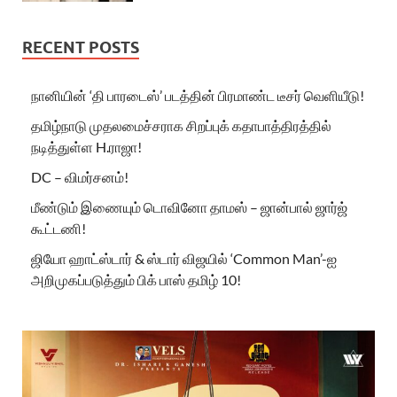
RECENT POSTS
நானியின் ‘தி பாரடைஸ்’ படத்தின் பிரமாண்ட டீசர் வெளியீடு!
தமிழ்நாடு முதலமைச்சராக சிறப்புக் கதாபாத்திரத்தில்
நடித்துள்ள H.ராஜா!
DC – விமர்சனம்!
மீண்டும் இணையும் டொவினோ தாமஸ் – ஜான்பால் ஜார்ஜ்
கூட்டணி!
ஜியோ ஹாட்ஸ்டார் & ஸ்டார் விஜயில் ‘Common Man’-ஐ
அறிமுகப்படுத்தும் பிக் பாஸ் தமிழ் 10!