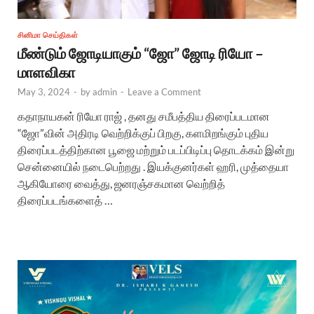
சினிமா செய்திகள்
மீண்டும் ஜோடியாகும் “ஜோ” ஜோடி ரியோ –
மாளவிகா
May 3, 2024
-
by
admin
-
Leave a Comment
கதாநாயகன் ரியோ ராஜ் , தனது சமீபத்திய திரைப்படமான
“ஜோ”வின் அதிரடி வெற்றிக்குப் பிறகு, களமிறங்கும் புதிய
திரைப்படத்திற்கான பூஜை மற்றும் படப்பிடிப்பு தொடக்கம் இன்று
சென்னையில் நடைபெற்றது . இயக்குனர்கள் ஹரி, முத்தையா
ஆகியோரை வைத்து, ஜனரஞ்சகமான வெற்றித்
திரைப்படங்களைத் …