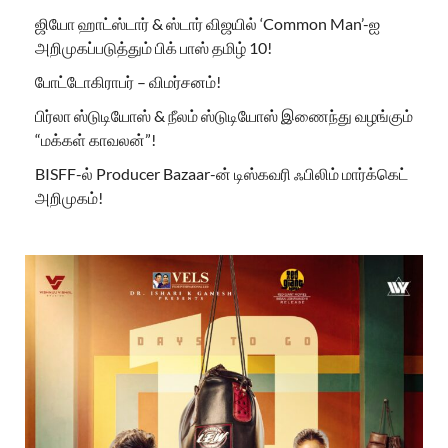
ஜியோ ஹாட்ஸ்டார் & ஸ்டார் விஜயில் ‘Common Man’-ஐ
அறிமுகப்படுத்தும் பிக் பாஸ் தமிழ் 10!
போட்டோகிராபர் – விமர்சனம்!
பிர்லா ஸ்டுடியோஸ் & நீலம் ஸ்டுடியோஸ் இணைந்து வழங்கும்
“மக்கள் காவலன்”!
BISFF-ல் Producer Bazaar-ன் டிஸ்கவரி ஃபிலிம் மார்க்கெட்
அறிமுகம்!